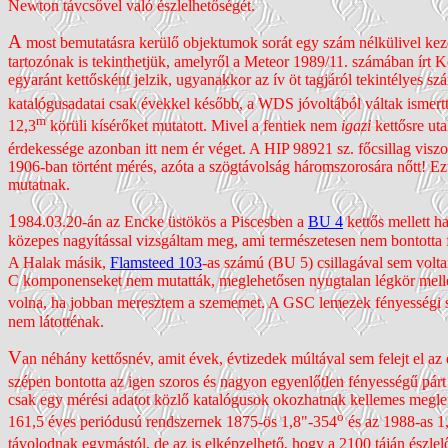
Newton távcsővel való észlelhetőségét.
A
most bemutatásra kerülő objektumok sorát egy szám nélkülivel k
tartozónak is tekinthetjük, amelyről a Meteor 1989/11. számában írt K
egyaránt kettősként jelzik, ugyan­akkor az ív öt tagjáról tekin­télyes s
kata­lógus­adatai csak évekkel később, a WDS jóvoltából váltak ismert
m
12,3
körüli kísérőket mutatott. Mivel a fentiek nem
igazi
kettősre ut
érde­kessége azonban itt nem ér véget. A HIP 98921 sz. főcsillag visz
1906-ban történt mérés, azóta a szög­távolság három­szorosára nőtt! Ez
mutatnak.
1
984.03.20-án az Encke üstökös a Piscesben a
BU 4
kettős mellett h
közepes nagyítással vizsgáltam meg, ami természe­tesen nem bontotta f
A Halak másik,
Flamsteed 103
-as számú (BU 5) csillagával sem volt
C kompo­nenseket nem mutatták, meglehetősen nyugtalan légkör mellet
volna, ha jobban meresztem a szememet. A GSC lemezek fényességi s
nem látotténak.
V
an néhány kettősnév, amit évek, évtizedek múltával sem felejt el a
szépen bontotta az igen szoros és nagyon egyen­lőtlen fényességű pár
csak egy mérési adatot közlő kata­lógusok okozhatnak kellemes meglep
o
161,5 éves periódusú rendszernek 1875-ös 1,8"-354
és az 1988-as 1
távolodnak egymástól, de az is elkép­zelhető, hogy a 2100 táján ész