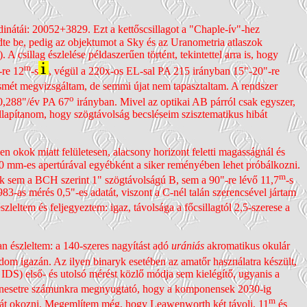
inátái: 20052+3829. Ezt a kettős­csillagot a "Chaple-ív"-hez
ldte be, pedig az objektumot a Sky és az Uranometria atlaszok
A csillag észlelése példaszerűen történt, tekintettel arra is, hogy
m
-re 12
-s
, végül a 220x-os EL-sal PA 215 irányban 15"-20"-re
ismét megvizsgáltam, de semmi újat nem tapasztaltam. A rendszer
o
: 0,288"/év PA 67
irányban. Mivel az optikai AB párról csak egyszer,
lla­pítanom, hogy szög­távolság becsléseim szisztematikus hibát
en okok miatt felületesen, alacsony horizont feletti magasságnál és
00 mm-es apertúrával egyébként a siker reményében lehet próbál­kozni.
m
k sem a BCH szerint 1" szög­távolságú B, sem a 90"-re lévő 11,7
-s
-as mérés 0,5"-es adatát, viszont a C-nél talán szerencsével jártam
szleltem és felje­gyeztem: igaz, távolsága a főcsillagtól 2,5-szerese a
 észleltem: a 140-szeres nagyítást adó
urániás
akromatikus okulár
tudom igazán. Az ilyen binaryk esetében az amatőr használatra készült,
IDS) első- és utolsó mérést közlő módja sem kielégítő, ugyanis a
nden­esetre számunkra megnyugtató, hogy a kompo­nensek 2030-ig
m
lémát okozni. Megemlítem még, hogy Leawenworth két távoli, 11
és