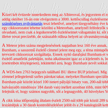
K
özel két évtizede ismerkedtem meg az Albireoval, és jegyeztem el m
addig október 16-án este elvégeztem a 3000. kettős­csillag észleléseme
számítógépes nyilván­tartás
teszi lehetővé, amelyet tízegy­néhány éve 
egy cikk­sorozatot lehetne közölni a Meteorban, amelynél felfedezők s
olvas­ható, nem csak a legsike­resebb észle­léseimet válogatnám ki, sőt
illetve rovat precízebb, de szárazabb stílusa helyett az olvas­mányos­s
A
Meteor jelen száma megjelenésének napjaiban lesz 160 éve annak, 
Burnham, a sasszemű észlelő címmel jelent meg egy, a téma minta­példá
tervezett cikksorozat szolgál­tatja. Ennek nyitó darabjául Burnham-et v
észlelő amatőrök palettáján, noha alkal­masint igaz az a kijelentés is,
(esetemben tényle­gesen), tekintettel arra, hogy Burnham nevét sokkal t
A
WDS-ben 2763 bejegyzés található BU illetve BUP jelzéssel. Míg 
zömmel jelleg­telenül széles párokat takar, melyeket Burnham speciáli
Burnham-pár között közel 100 ismert pályájú binary van, 200-nál több
halványabb mindössze 184 darab van) mellett azonban több, mint 60
felejtsük el, hogy számos nagyobb, sőt a legnagyobb, 40 hüvelykes Yer
A
cikk írása időpontjáig általam észlelt 2500-nál több pár közül 289 t
leszámítjuk a 30 darab kontroll­észlelésre jelölt és a 29 katalo­gizált ke