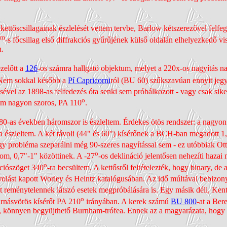
kettős­csillagainak észlelését vettem tervbe, Barlow kétsze­rezővel felf
m
-s főcsillag első diffrakciós gyűrűjének külső oldalán elhe­lyezkedő 
n.
zelőtt a
126
-os számra hallgató objektum, melyet a 220x-os nagyítás na
. Nem sokkal később a
Pí Capricorni
ról (BU 60) szűkszavúan ennyit jeg
el az 1898-as felfedezés óta senki sem próbál­kozott - vagy csak sike
o
nem nagyon szoros, PA 110
.
0-as években három­szor is észleltem. Érdekes ötös rendszer: a nagyon s
a észleltem. A két távoli (44" és 60") kísérőnek a BCH-ban megadott 1
agy probléma szeparálni még 90-szeres nagyítással sem - ez utóbbiak Ot
o
lom, 0,7"-1" közöttinek. A -27
-os dekli­náció jelentősen nehezíti haza
o
í­ciószöget 340
-ra becsültem. A kettősről feltéte­lezték, hogy binary, d
orolást kapott Worley és Heintz katalógusában. Az idő múltával bebizo­
et remény­telennek látszó esetek megpróbálására is. Egy másik déli, Kent
o
 barnásvörös kísérőt PA 210
irányában.
A kerek számú
BU 800
-at a Ber
ó, könnyen begyüjt­hető Burnham-trófea. Ennek az a magyarázata, hogy a s