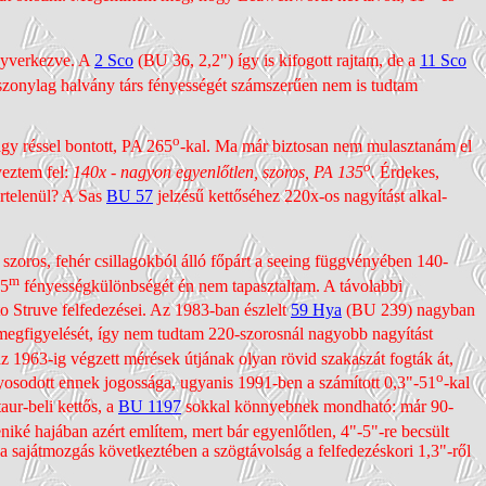
egy­verkezve. A
2 Sco
(BU 36, 2,2") így is kifogott rajtam, de a
11 Sco
viszonylag halvány társ fényességét számszerűen nem is tudtam
o
gy réssel bontott, PA 265
-kal. Ma már biztosan nem mulasztanám el
o
yeztem fel:
140x - nagyon egyen­lőtlen, szoros, PA 135
.
Érdekes,
r­telenül? A Sas
BU 57
jelzésű kettőséhez 220x-os nagyítást alkal­
zoros, fehér csilla­gokból álló főpárt a seeing függ­vényében 140-
m
,5
fényes­ségkülönb­ségét én nem tapasz­taltam. A távolabbi
to Struve felfedezései. Az 1983-ban észlelt
59 Hya
(BU 239) nagyban
i megfi­gyelését, így nem tudtam 220-szorosnál nagyobb nagyítást
e az 1963-ig végzett mérések útjának olyan rövid szakaszát fogták át,
o
nyosodott ennek jogossága, ugyanis 1991-ben a számított 0,3"-51
-kal
aur-beli kettős, a
BU 1197
sokkal könnyebnek mondható: már 90-
eniké hajában azért említem, mert bár egyen­lőtlen, 4"-5"-re becsült
aját­mozgás követ­kez­tében a szög­távolság a felfe­dezés­kori 1,3"-ről