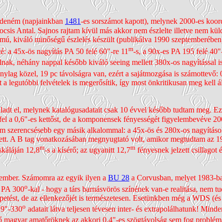
ezdeném (napjainkban
1481
-es sorszámot kapott), melynek 2000-es koord
ocsis Antal. Sajnos rajtam kívül más akkor nem észlelte illetve nem kü
zámú, kiváló minőségű észlelés készült (publikálva 1990 szeptem­berében). 
m
té: a 45x-ös nagyítás PA 50 felé 60"-re 11
-s, a 90x-es PA 195 felé 40"
alnak, néhány nappal később kiváló seeing mellett 380x-os nagyítással 
onylag közel, 19 pc távolságra van, ezért a saját­mozgása is számottevő
t a legutóbbi felvételek is megerősítik, így most önkritikusan meg kell á
aladt el, melynek kata­lógus­adatait csak 10 évvel később tudtam meg. Ez
el a 0,6"-es kettőst, de a kompo­nensek fényességét figye­lembe­véve 2
am szerencsésebb egy másik alkalommal: a 45x-ös és 280x-os nagyításo
t. A B tag vonatko­zásában megnyugtató volt, amikor megtudtam az 1983
m
m
káláján 12,8
-s a kísérő; az ugyanitt 12,7
fényesnek jelzett csillagot é
z ember. Számomra az egyik ilyen a
BU 28
a Corvusban, melyet 1983-ban
o
t PA 300
-kal - hogy a társ barnás­vörös színének van-e realitása, nem 
etést, de az ellen­kezőjét is természe­tesen. Esetünkben még a WDS (és 
o
,9"-330
adatait látva teljesen tévesen inter- és extra­polálhatunk! Mi
lelő magyar amatőröknek az akkori 0,4"-es szög­távolság sem fog prob