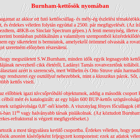
Burnham-kettősök nyomában
agamat az akkor ott futó kettős­csillag- és mély-ég észlelési témakörö
t, és érdekes véletlen folytán egyúttal a 2500. pár megfi­gyelését. (Az 
kezdtem, 48KB-os Sinclair Spectrum gépen.) A fenti mennyiség, illetve a
zerinti bontásban publikálnám a valamilyen szem­pontból közér­deklődésr
 nem egy siker­telent is bemu­tatok, amelyekről örömmel olvasnák a rovatb
ágot szeretném előnyben részesíteni.
hogy megszületett S.W.Burnham, minden idők egyik legnagyobb kettős­cs
jának nevezhető cikk életéről, Ladányi Tamás rovat­vezetőnk tollából. 
álasztani azért is szerencsés, mert Wilhelm és Otto Struve után harma­dik
 hogy rendszerei
egy osztállyal
nehezebbek, mint a
klasszikus
párok. Sőt,
öbb kettős viseli.
az előbbiek igazi
távcső­próbáló
objektumok, addig a második csoport P b
s célból mért és katalogizált: az egy híján 600 BUP-kettős szög­távolsá
nek szög­távolsága 0,8"-nél kisebb. A viszonylag fényes főcsillagok (
m
%-ban 11
vagy halványabb társak pislákolnak. (Az köztudott Burnham-r
kes-refraktorral is végzett megfi­gyeléseket.)
artozik a most tárgya­lásra kerülő csoportba. Érdekes véletlen, hogy pon
ttősök
anonim
kísérőjeként feljegyzett komponenst: ezek az adatok véle