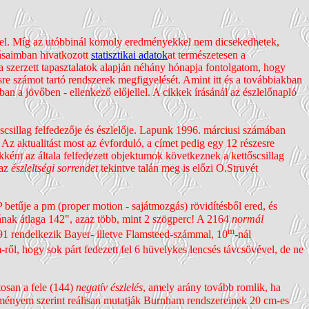
kkel. Míg az utóbbinál komoly ered­ményekkel nem dicse­kedhetek,
írásaimban hivatkozott
statisztikai adatok
at természe­tesen a
 szerzett tapasz­talatok alapján néhány hónapja fontolgatom, hogy
e számot tartó rendszerek megfi­gyelését. Amint itt és a további­akban
an a jövőben - ellen­kező előjellel. A cikkek írásánál az észlelőnapló
illag felfe­dezője és észlelője. Lapunk 1996. márciusi számában
Az aktualitást most az évforduló, a címet pedig egy 12 részesre
ként az általa felfe­dezett objektumok következnek a kettős­csillag
 az
észleltségi sorrendet
tekintve talán meg is előzi O.Struvét
etűje a pm (proper motion - saját­mozgás) rövidítésből ered, és
gának átlaga 142", azaz több, mint 2 szögperc! A 2164
normál
m
491 rendelkezik Bayer- illetve Flamsteed-számmal, 10
-nál
ől, hogy sok párt fedezett fel 6 hüvelykes lencsés távcsövével, de ne
tosan a fele (144)
negatív észlelés
, amely arány tovább romlik, ha
­ményem szerint reálisan mutatják Burnham rend­szereinek 20 cm-es