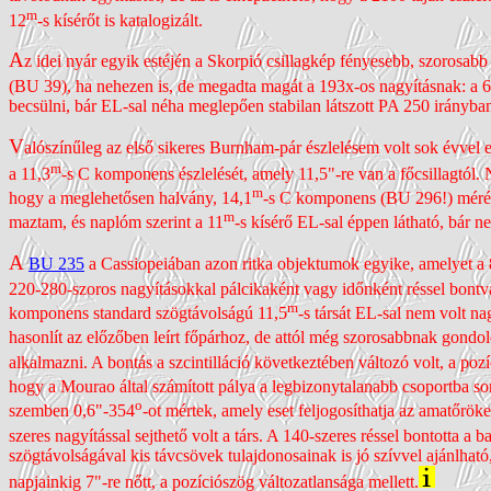
m
12
-s kísérőt is katalogizált.
A
z idei nyár egyik estéjén a Skorpió csillagkép fényesebb, szoro­sabb 
(BU 39), ha nehezen is, de megadta magát a 193x-os nagyításnak: a 6
becsülni, bár EL-sal néha meglepően stabilan látszott PA 250 irányba
V
alószínűleg az első sikeres Burnham-pár észlelésem volt sok évvel e
m
a 11,3
-s C komponens észlelését, amely 11,5"-re van a főcsillagtól
m
hogy a meglehetősen halvány, 14,1
-s C komponens (BU 296!) mérésév
m
maztam, és naplóm szerint a 11
-s kísérő EL-sal éppen látható, bár 
A
BU 235
a Cassio­peiában azon ritka objektumok egyike, amelyet a 8
220-280-szoros nagyításokkal pálcikaként vagy időnként réssel bontv
m
komponens standard szög­távolságú 11,5
-s társát EL-sal nem volt n
hasonlít az előzőben leírt főpárhoz, de attól még szoro­sabbnak gondo
alkalmazni. A bontás a szcin­tilláció követ­kez­tében változó volt, a poz
hogy a Mourao által számított pálya a legbizony­talanabb csoportba s
o
szemben 0,6"-354
-ot mértek, amely eset feljogo­síthatja az amatőrök
szeres nagyítással sejthető volt a társ. A 140-szeres réssel bontotta a
szög­távolságával kis távcsövek tulaj­donosainak is jó szívvel ajánlhat
napjainkig 7"-re nőtt, a pozíci­ószög változat­lansága mellett.