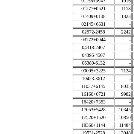
01158+0947
1016
01277+0521
1158
01409+0138
1323
02145+6631
-
02572-2458
2242
03272+0944
-
04318-2407
-
04395-4507
-
06380-6132
-
09005+3225
7124
10423-3612
-
11037+6145
8035
16160+0721
9982
16420+7353
-
17053+5428
10345
17520+1520
10850
18360+1144
11484
19531-2528
13048