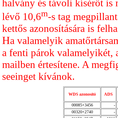
halvány és távoli kísérőt is
m
lévő 10,6
-s tag megpillan
kettős azonosítására is felh
H
a valamelyik amatőrtársam
a fenti párok valamelyikét,
mailben értesítene. A megf
seeinget kívánok.
WDS azonosító
ADS
00085+3456
-
00320+2740
-