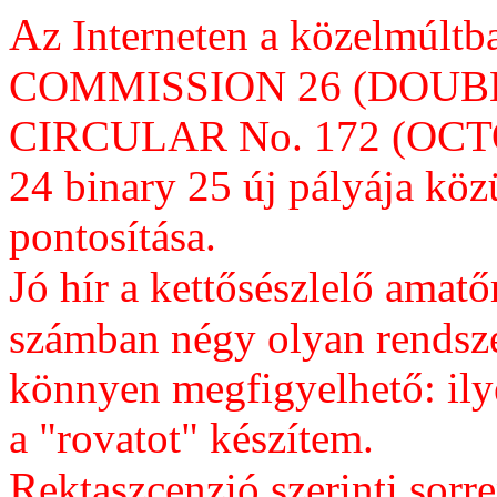
A
z Interneten a közelmúlt
COMMISSION 26 (DOUB
CIRCULAR No. 172 (OCTOB
24 binary 25 új pályája köz
pontosítása.
J
ó hír a kettősészlelő amat
számban négy olyan rendsze
könnyen megfigyelhető: ily
a "rovatot" készítem.
R
ektaszcenzió szerinti so