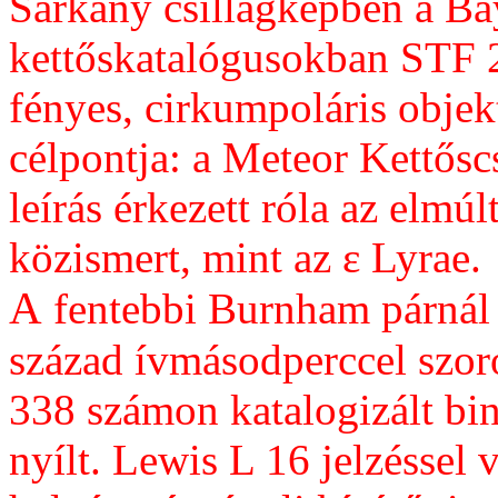
Sárkány csillagképben a Bay
kettőskatalógusokban STF 2
fényes, cirkumpoláris objek
célpontja: a Meteor Kettős
leírás érkezett róla az elmú
közismert, mint az
ε
Lyrae.
A
fentebbi Burnham párnál 
század ívmásodperccel szor
338 számon katalogizált bin
nyílt. Lewis L 16 jelzéssel 