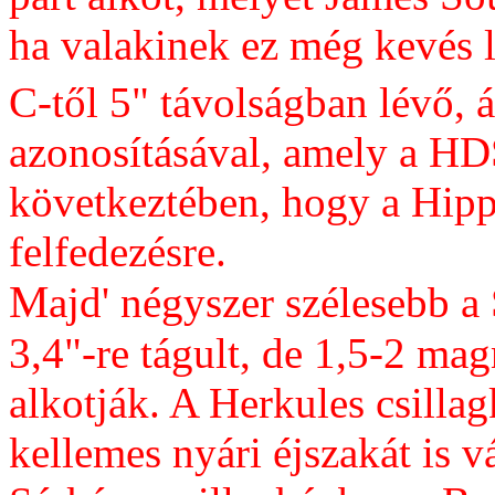
ha valakinek ez még kevés 
C-től 5" távolságban lévő, 
azonosításával, amely a HD
következtében, hogy a Hipp
felfedezésre.
M
ajd' négyszer szélesebb 
3,4"-re tágult, de 1,5-2 ma
alkotják. A Herkules csillag
kellemes nyári éjszakát is v