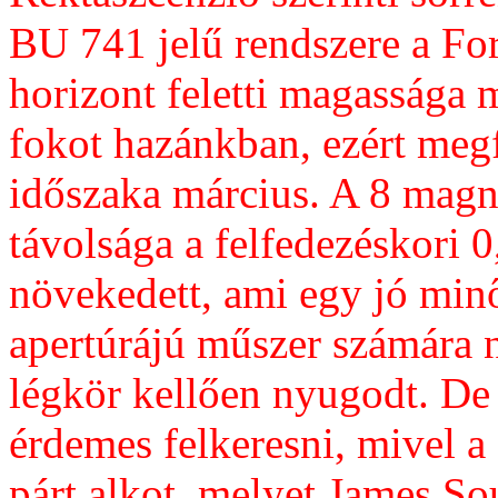
BU 741 jelű rendszere a Fo
horizont feletti magassága 
fokot hazánkban, ezért meg
időszaka március. A 8 mag
távolsága a felfedezéskori 0
növekedett, ami egy jó min
apertúrájú műszer számára n
légkör kellően nyugodt. De 
érdemes felkeresni, mivel a
párt alkot, melyet James So