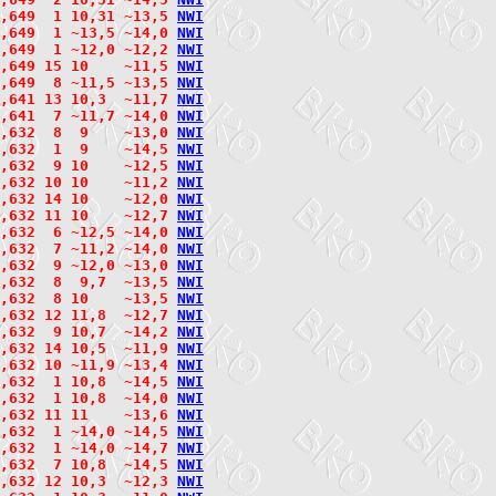
2,649  1 10,31 ~13,5 
N
W
I
2,649  1 ~13,5 ~14,0 
N
W
I
,649  1 ~12,0 ~12,2 
N
W
I
,649 15 10    ~11,5 
N
W
I
2,649  8 ~11,5 ~13,5 
N
W
I
,641 13 10,3  ~11,7 
N
W
I
2,641  7 ~11,7 ~14,0 
N
W
I
,632  8  9    ~13,0 
N
W
I
2,632  1  9    ~14,5 
N
W
I
,632  9 10    ~12,5 
N
W
I
2,632 10 10    ~11,2 
N
W
I
2,632 14 10    ~12,0 
N
W
I
2,632 11 10    ~12,7 
N
W
I
2,632  6 ~12,5 ~14,0 
N
W
I
2,632  7 ~11,2 ~14,0 
N
W
I
2,632  9 ~12,0 ~13,0 
N
W
I
,632  8  9,7  ~13,5 
N
W
I
,632  8 10    ~13,5 
N
W
I
2,632 12 11,8  ~12,7 
N
W
I
,632  9 10,7  ~14,2 
N
W
I
,632 14 10,5  ~11,9 
N
W
I
2,632 10 ~11,9 ~13,4 
N
W
I
,632  1 10,8  ~14,5 
N
W
I
2,632  1 10,8  ~14,0 
N
W
I
2,632 11 11    ~13,6 
N
W
I
2,632  1 ~14,0 ~14,5 
N
W
I
2,632  1 ~14,0 ~14,7 
N
W
I
,632  7 10,8  ~14,5 
N
W
I
,632 12 10,3  ~12,3 
N
W
I