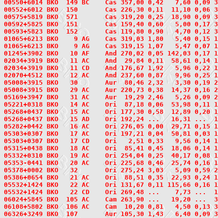
00550+6014
 BKO  149
 BC    Cas 357,00 0,42   7,60 0,09 3
00552+6012
 BKO  150
       Cas 226,30 0,11  11,10 0,06 3
00575+5819
 BKO  571
       Cas 319,20 0,25  18,90 0,09 3
00592+5825
 BKO  151
       Cas 159,40 0,60   5,00 0,17 3
00593+5823
 BKO  152
       Cas 119,80 0,90   4,70 0,12 3
01065+6213
 BKO    9
 AG    Cas 319,03 1,80   5,40 0,15 1
01065+6213 BKO    9 AG    Cas 319,15 1,07   5,47 0,07 1
01245+3902
 BKO   10
 AF    And 270,02 0,05 142,03 0,17 1
02034+3919
 BKO   11
 AC    And  29,84 0,11  58,61 0,14 1
02034+3919 BKO   11 CD    And 176,67 1,92   5,96 0,22 1
02070+4512
 BKO   12
 AC    And 237,60 0,87   9,96 0,25 1
05008+3915
 BKO   30
       Aur  80,46 2,32   3,30 0,19 2
05008+3915
 BKO   29
 AC    Aur 220,73 0,38  14,37 0,16 2
05169+3947
 BKO   31
 AC    Aur  19,29 2,46   5,26 0,09 2
05221+0318
 BKO   14
 AC    Ori  87,18 0,06  53,98 0,11 1
05268+0437
 BKO   15
 AC    Ori 177,30 0,58  12,89 0,20 1
05268+0437 BKO   15 AD    Ori 192,24 ...   16,31 ...  1
05282+0442
 BKO   16
 AC    Ori 276,05 0,00  29,71 0,15 1
05303+0307
 BKO   17
 AC    Ori 197,21 0,04  50,81 0,03 1
05303+0307 BKO   17 CD    Ori   2,51 0,33   9,56 0,14 1
05315+0438
 BKO   18
 AC    Ori  85,41 0,45  18,06 0,14 1
05332+0310
 BKO   19
 AC    Ori 254,04 0,25  40,17 0,08 1
05353-0441
 BKO   20
 AC    Ori 225,68 0,46  25,74 0,16 1
05378+0002
 BKO   32
       Ori 275,24 3,03   5,09 0,59 2
05386+0654
 BKO   21
 AC    Ori  88,51 0,35  22,93 0,24 1
05532+1424
 BKO   22
 AC    Ori 131,67 0,11 115,66 0,16 1
05532+1424 BKO   22 CD    Ori 269,48 ...    7,73 ...  1
06024+5845
 BKO  105
 AC    Cam 263,90 ...   19,20 ...  3
06108+5802
 BKO  106
 AC    Cam  10,20 0,81   4,50 0,13 3
06326+3249
 BKO  107
       Aur 105,30 1,43   6,40 0,09 3