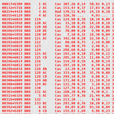
00017+6309
 BKO    1
 AC    Cas 307,26 0,14  50,92 0,13 1
00132+5716
 BKO    2
 AC    Cas 153,47 0,37  17,83 0,10 1
00254+4419
 BKO    3
 AC    And 170,51 0,45  24,19 0,10 1
00255+6129
 BKO    4
 AC    Cas 310,36 ...    4,93 ...  1
00285+6028
 BKO  119
       Cas 124,90 0,38  10,10 0,09 3
00286+5958
 BKO  120
 AC    Cas  33,10 0,45  14,20 0,18 3
00286+5958 BKO  120 AD    Cas  72,40 0,20  22,90 0,06 
00286+5958 BKO  120 DE    Cas  70,00 0,20   9,90 0,09 
00286+5958 BKO  120 DF    Cas   7,10 0,32  18,30 0,04 
00290+6028
 BKO  121
 AC    Cas 342,40 0,20  22,50 0,1  3
00292+6029
 BKO  122
       Cas  80,60 0,75   2,10 0,08 3
00293+6028
 BKO  123
       Cas  66,40 0,79   2,40 0,1  3
00295+6012
 BKO  124
       Cas 288,60 0,62   9,00 0,12 3
00296+6013
 BKO  125
 AC    Cas 193,10 0,10  25,40 0,11 3
00296+6013 BKO  125 CD    Cas 285,20 0,53  11,80 0,17 
00296+6014
 BKO  126
       Cas 154,70 0,59   6,80 0,14 3
00297+6012
 BKO  127
       Cas 197,10 0,34   6,70 0,14 3
00298+6018
 BKO  128
 AB    Cas  23,20 0,24   9,30 0,09 3
00298+6018 BKO  128 AC    Cas 333,40 0,18  35,70 0,08 3
00298+6018 BKO  128 CD    Cas 294,10 0,38   6,80 0,1  
00300+6009
 BKO  129
 AB    Cas 171,40 0,21  11,10 0,14 3
00300+6009 BKO  129 BC    Cas 121,70 0,59   3,10 0,11 
00301+6008
 BKO  130
       Cas 127,70 0,25  11,10 0,09 3
00303+6009
 BKO  131
 AC    Cas 160,20 0,49   9,30 0,1  3
00315+6326
 BKO    5
 AC    Cas 165,77 0,36  21,44 0,06 1
00318+6009
 BKO  132
       Cas 213,10 ...    9,10 ...  3
00366+5935
 BKO  133
 BC    Cas 293,90 0,76  10,20 0,17 3
00392+6207
 BKO    6
 AC    Cas  84,05 0,05  93,56 0,04 1
00392+6207 BKO    6 CD    Cas 155,83 1,69   4,96 0,23 1