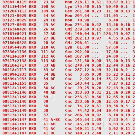
07084-0119
 BKO   23
 AC    Mon 228,11 0,61  29,67 0,11 1
07111+4954
 BKO  108
 AC    Lyn 175,40 0,15  50,40 0,1  3
07120+3112
 BKO  109
 AC    Gem 261,80 0,23  11,30 0,13 3
07123-0029
 BKO   24
 AC    Mon 204,64 ...  111,05 ...  1
07123-0029 BKO   24 CD    Mon  70,98 ...    8,40 ...  1
07127-0045
 BKO   25
 AC    Mon 274,36 0,52  13,56 0,16 1
07163+0428
 BKO   26
 AC    CMi 239,69 0,12  38,64 0,10 1
07181+0421
 BKO   27
 AD    CMi 140,04 0,11 126,23 0,07 1
07181+0421 BKO   27 DE    CMi 202,13 0,97   4,55 0,26 1
07186+0328
 BKO   28
 AC    CMi 296,61 ...    4,86 ...  1
07195+4939
 BKO  110
 AC    Lyn  81,00 ...   57,60 ...  3
07330+1736
 BKO  111
 AC    Gem 292,90 ...   17,30 ...  3
07411+1807
 BKO  112
 AC    Gem 167,90 ...   24,00 ...  3
07417+2138
 BKO  113
 AD    Gem 131,60 0,98  13,20 0,13 3
08218+1717
 BKO   33
 AB    Cnc 270,74 0,68  12,44 0,16 2
08218+1717 BKO   33 AC    Cnc 287,12 0,49  32,16 0,2  
08399+1933
 BKO   34
 DE    Cnc   3,05 0,30  35,22 0,11 2
08399+1933 BKO   34 DE    Cnc   2,92 0,14  35,22 0,14 
08511+1153
 BKO   35
       Cnc 143,44 1,39   7,27 0,12 2
08512+1149
 BKO   36
 AC    Cnc  29,25 0,26  32,43 0,26 2
08513+1146
 BKO   40
 AD    Cnc 333,03 0,31  21,36 0,29 2
08513+1148
 BKO   39
       Cnc 233,61 0,36  12,65 0,16 2
08513+1148 BKO   39       Cnc 233,66 0,36  12,65 0,17 
08513+1149
 BKO   38
       Cnc  74,72 0,61  10,38 0,3  2
08513+1149 BKO   38       Cnc  74,42 0,84  10,44 0,26 
08513+1151
 BKO   37
       Cnc 206,39 0,92   8,10 0,19 2
08514+1147
 BKO   41
 A-BC  Cnc 145,64 1,69   7,53 0,4  2
08514+1147 BKO   41 AB    Cnc 145,29 0,92   8,03 0,25 
08514+1147 BKO   41 AC    Cnc 140,51 1,49   6,02 0,11 
08514+1147 BKO   41 BC    Cnc 340,73 2,40   2,11 0,29 