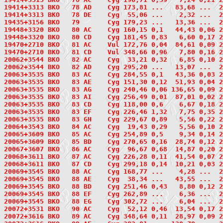
19414+3313 BKO   78 AD    Cyg 173,81 ...   83,68 ...  
19414+3313 BKO   78 DE    Cyg  55,06 ...    2,32 ...  
19435+3156
 BKO   79
       Cyg 179,23 ...   13,36 ...  2
19448+3320
 BKO   80
 AC    Cyg 160,15 0,1   44,43 0,06 2
19448+3320 BKO   80 CD    Cyg 181,45 0,83   6,60 0,17 
19470+2710
 BKO   81
 AC    Vul 172,76 0,04  84,61 0,09 2
19470+2710 BKO   81 CD    Vul 348,66 0,96   7,80 0,16 
20062+3544
 BKO   82
 AC    Cyg  33,21 0,32   6,85 0,10 2
20062+3544 BKO   82 AD    Cyg 295,20 ...   13,07 ...  
20063+3535
 BKO   83
 AC    Cyg 284,55 0,1   43,36 0,03 2
20063+3535 BKO   83 AE    Cyg 151,30 0,12  51,93 0,04 
20063+3535 BKO   83 AG    Cyg 240,46 0,06 136,65 0,09 
20063+3535 BKO   83 AI    Cyg 256,49 0,01  87,01 0,02 
20063+3535 BKO   83 CD    Cyg 118,00 0,6    6,67 0,18 
20063+3535 BKO   83 EF    Cyg 226,46 1,32   7,75 0,35 
20063+3535 BKO   83 GH    Cyg 229,67 0,89   5,56 0,22 
20064+3543
 BKO   84
 AC    Cyg  19,43 0,29   5,56 0,10 2
20065+3609
 BKO   85
 AC    Cyg 254,89 0,5    9,34 0,14 2
20065+3609 BKO   85 BD    Cyg 270,65 0,16  28,74 0,12 
20067+3607
 BKO   86
 AC    Cyg  96,67 0,68  14,87 0,20 2
20068+3611
 BKO   87
 AC    Cyg 226,28 0,11  41,54 0,07 2
20068+3611 BKO   87 CD    Cyg 299,18 0,14  10,21 0,03 
20069+3545
 BKO   88
 AC    Cyg 168,77 ...    4,28 ...  2
20069+3545 BKO   88 AE    Cyg  38,34 ...   43,55 ...  
20069+3545 BKO   88 BD    Cyg 251,46 0,43   8,80 0,12 
20069+3545 BKO   88 EF    Cyg 262,89 ...    6,36 ...  
20069+3545 BKO   88 EG    Cyg 302,72 ...    6,04 ...  
20072+3531
 BKO   90
 AC    Cyg  52,12 0,46  13,54 0,17 2
20072+3616
 BKO   89
 AC    Cyg 348,64 0,11  28,97 0,09 2