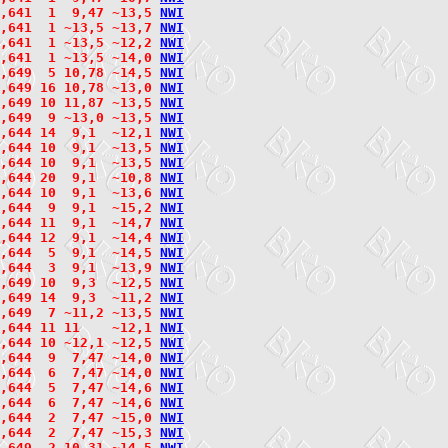
2,641  1  9,47 ~13,5 
N
W
I
2,641  1 ~13,5 ~13,7 
N
W
I
2,641  1 ~13,5 ~12,2 
N
W
I
2,641  1 ~13,5 ~14,0 
N
W
I
,649  5 10,78 ~14,5 
N
W
I
2,649 16 10,78 ~13,0 
N
W
I
2,649 10 11,87 ~13,5 
N
W
I
2,649  9 ~13,0 ~13,5 
N
W
I
,644 14  9,1  ~12,1 
N
W
I
2,644 10  9,1  ~13,5 
N
W
I
2,644 10  9,1  ~13,5 
N
W
I
2,644 20  9,1  ~10,8 
N
W
I
2,644 10  9,1  ~13,6 
N
W
I
2,644  9  9,1  ~15,2 
N
W
I
2,644 11  9,1  ~14,7 
N
W
I
2,644 12  9,1  ~14,4 
N
W
I
2,644  5  9,1  ~14,5 
N
W
I
2,644  3  9,1  ~13,9 
N
W
I
,649 10  9,3  ~12,5 
N
W
I
2,649 14  9,3  ~11,2 
N
W
I
2,649  7 ~11,2 ~13,5 
N
W
I
,644 11 11    ~12,1 
N
W
I
2,644 10 ~12,1 ~12,5 
N
W
I
,644  9  7,47 ~14,0 
N
W
I
2,644  6  7,47 ~14,0 
N
W
I
2,644  5  7,47 ~14,6 
N
W
I
2,644  6  7,47 ~14,6 
N
W
I
2,644  2  7,47 ~15,0 
N
W
I
2,644  2  7,47 ~15,3 
N
W
I
,649  2 10,31 ~14,5 
N
W
I