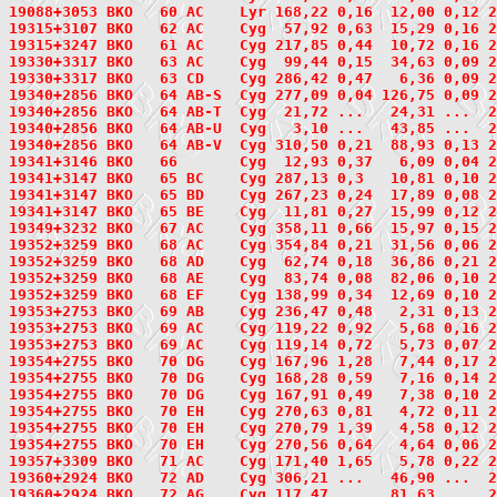
19088+3053
 BKO   60
 AC    Lyr 168,22 0,16  12,00 0,12 2
19315+3107
 BKO   62
 AC    Cyg  57,92 0,63  15,29 0,16 2
19315+3247
 BKO   61
 AC    Cyg 217,85 0,44  10,72 0,16 2
19330+3317
 BKO   63
 AC    Cyg  99,44 0,15  34,63 0,09 2
19330+3317 BKO   63 CD    Cyg 286,42 0,47   6,36 0,09 
19340+2856
 BKO   64
 AB-S  Cyg 277,09 0,04 126,75 0,09 2
19340+2856 BKO   64 AB-T  Cyg  21,72 ...   24,31 ...  
19340+2856 BKO   64 AB-U  Cyg   3,10 ...   43,85 ...  
19340+2856 BKO   64 AB-V  Cyg 310,50 0,21  88,93 0,13 
19341+3146
 BKO   66
       Cyg  12,93 0,37   6,09 0,04 2
19341+3147
 BKO   65
 BC    Cyg 287,13 0,3   10,81 0,10 2
19341+3147 BKO   65 BD    Cyg 267,23 0,24  17,89 0,08 
19341+3147 BKO   65 BE    Cyg  11,81 0,27  15,99 0,12 
19349+3232
 BKO   67
 AC    Cyg 358,11 0,66  15,97 0,15 2
19352+3259
 BKO   68
 AC    Cyg 354,84 0,21  31,56 0,06 2
19352+3259 BKO   68 AD    Cyg  62,74 0,18  36,86 0,21 
19352+3259 BKO   68 AE    Cyg  83,74 0,08  82,06 0,10 
19352+3259 BKO   68 EF    Cyg 138,99 0,34  12,69 0,10 
19353+2753
 BKO   69
 AB    Cyg 236,47 0,48   2,31 0,13 2
19353+2753 BKO   69 AC    Cyg 119,22 0,92   5,68 0,16 
19353+2753 BKO   69 AC    Cyg 119,14 0,72   5,73 0,07 
19354+2755
 BKO   70
 DG    Cyg 167,96 1,28   7,44 0,17 2
19354+2755 BKO   70 DG    Cyg 168,28 0,59   7,16 0,14 
19354+2755 BKO   70 DG    Cyg 167,91 0,49   7,38 0,10 
19354+2755 BKO   70 EH    Cyg 270,63 0,81   4,72 0,11 
19354+2755 BKO   70 EH    Cyg 270,79 1,39   4,58 0,12 
19354+2755 BKO   70 EH    Cyg 270,56 0,64   4,64 0,06 
19357+3309
 BKO   71
 AC    Cyg 171,40 1,65   5,78 0,22 2
19360+2924
 BKO   72
 AD    Cyg 306,21 ...   46,90 ...  2
19360+2924 BKO   72 AG    Cyg 117,47 ...   81,63 ...  