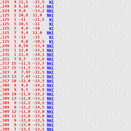
,125  4 11,1  ~11,5  
W
I
,249  8 8,16  ~12,1 
N
W
I
,224  8 9,8   ~13,2 
N
W
I
,125  1 10,8  11,0  
N
W
I
,125  1 ~11   ~11,5  
W
I
,125  5 10,5  ~11    
W
I
,125  5  9,9  ~10    
W
I
,125  7  9,4  12,0  
N
W
I
,125  5 ~12   ~12    
W
I
,125  1  9,0  ~10,5  
W
I
,249  1 8,59  ~13,4 
N
W
I
,235  1 12,0  ~13,5 
N
W
I
,235  1 11,9  ~14,1 
N
W
I
,221  7 9,7   ~13,6 
N
W
I
,317 15 ~11,5 ~13,7 
N
W
I
2,317 15 ~11,5 ~13,6 
N
W
I
,323  8  7,47 ~11,5 
N
W
I
2,323 13  7,47 ~11,5 
N
W
I
,317 10 ~12,0 ~13,5 
N
W
I
,309  8  9,8  ~14,2 
N
W
I
,309  9  9,5  ~14,9 
N
W
I
,309 10 ~11,9 ~13,2 
N
W
I
2,309 13 ~11,9 ~13,2 
N
W
I
,309  9 ~12,2 ~14,5 
N
W
I
2,309  8 ~12,2 ~14,5 
N
W
I
,309 12 ~11,0 ~13,0 
N
W
I
,309 11 ~13,0 ~13,0 
N
W
I
2,309  9 ~13,0 ~13,5 
N
W
I
2,309  9 ~13,0 ~13,5 
N
W
I
2,309  7 ~13,5 ~13,5 
N
W
I