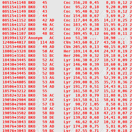
08515+1148
 BKO   45
       Cnc 356,28 0,45   8,85 0,12 2
08515+1149
 BKO   43
       Cnc  95,22 0,18   9,20 0,09 2
08515+1149 BKO   43       Cnc  95,40 0,32   9,15 0,12 
08515+1149
 BKO   44
       Cnc 154,88 0,67   3,69 0,2  2
08515+1152
 BKO   42
 AD    Cnc 117,04 0,85  14,17 0,25 2
08516+1152
 BKO   46
 AC    Cnc 183,45 0,38  15,95 0,23 2
08517+1147
 BKO   47
 AC    Cnc  72,67 0,20  31,65 0,10 2
08530+1107
 BKO   48
 BC    Cnc 309,45 0,12  66,08 0,11 2
10199+1327
 Anonym  
 AC    Leo  51,30 ...   10,90 ...  3
12406+4017
 BKO  114
 AD    CVn 343,60 0,17  43,50 0,1  3
13253+4028
 BKO   49
 AD    CVn 205,65 0,13  40,15 0,07 2
18001+3328
 BKO   50
 AC    Her 189,14 0,44  24,97 0,19 2
18091+3101
 BKO   51
 BC    Her 206,39 0,32  19,18 0,14 2
18430+3445
 BKO   52
 AC    Lyr 146,30 0,27  18,57 0,09 2
18430+3445 BKO   52 AC    Lyr 146,40 0,39  18,60 0,10 
18430+3445 BKO   52 BD    Lyr  80,16 0,85   7,49 0,07 
18430+3445 BKO   52 BD    Lyr  80,50 0,99   7,61 0,21 
18453+4005
 BKO   53
 AG    Lyr 156,51 0,25  52,39 0,19 2
18453+4005 BKO   53 AH    Lyr 299,00 0,35  35,73 0,36 
18506+3313
 BKO   54
 AD    Lyr 191,73 0,51  14,43 0,11 2
18579+3212
 BKO   55
       Lyr 161,58 0,37  15,12 0,06 2
18582+3216
 BKO   56
 AC    Lyr  18,83 0,79  11,08 0,15 2
19050+2904
 BKO   57
 AC    Lyr 163,58 0,11  58,01 0,06 2
19050+2904 BKO   57 CD    Lyr  90,72 1,05   8,58 0,13 
19059+3502
 BKO   58
 AC    Lyr 154,16 0,52  13,84 0,08 2
19059+3502 BKO   58 BD    Lyr 182,80 0,18  47,23 0,07 
19059+3502 BKO   58 DE    Lyr 139,82 0,68  14,41 0,08 
19076+3043
 BKO   59
 AB    Lyr  46,62 0,67  10,32 0,08 2
19076+3043 BKO   59 AD    Lyr 174,20 0,75   5,81 0,05 
19076+3043 BKO   59 BC    Lyr  87,55 0,71   7,49 0,18 