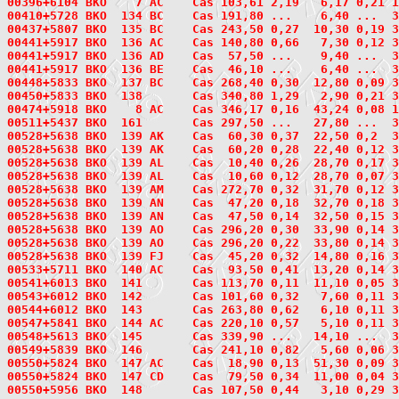
00396+6104
 BKO    7
 AC    Cas 103,61 2,19   6,17 0,21 1
00410+5728
 BKO  134
 BC    Cas 191,80 ...    6,40 ...  3
00437+5807
 BKO  135
 BC    Cas 243,50 0,27  10,30 0,19 3
00441+5917
 BKO  136
 AC    Cas 140,80 0,66   7,30 0,12 3
00441+5917 BKO  136 AD    Cas  57,50 ...    9,40 ...  3
00441+5917 BKO  136 BE    Cas  46,10 ...    6,40 ...  
00448+5833
 BKO  137
 BC    Cas 268,40 0,30  12,80 0,09 3
00450+5833
 BKO  138
       Cas 340,80 1,29   2,90 0,21 3
00474+5918
 BKO    8
 AC    Cas 346,17 0,16  43,24 0,08 1
00511+5437
 BKO  161
       Cas 297,50 ...   27,80 ...  3
00528+5638
 BKO  139
 AK    Cas  60,30 0,37  22,50 0,2  3
00528+5638 BKO  139 AK    Cas  60,20 0,28  22,40 0,12 
00528+5638 BKO  139 AL    Cas  10,40 0,26  28,70 0,17 
00528+5638 BKO  139 AL    Cas  10,60 0,12  28,70 0,07 
00528+5638 BKO  139 AM    Cas 272,70 0,32  31,70 0,12 
00528+5638 BKO  139 AN    Cas  47,20 0,18  32,70 0,18 
00528+5638 BKO  139 AN    Cas  47,50 0,14  32,50 0,15 
00528+5638 BKO  139 AO    Cas 296,20 0,30  33,90 0,14 
00528+5638 BKO  139 AO    Cas 296,20 0,22  33,80 0,14 
00528+5638 BKO  139 FJ    Cas  45,20 0,32  14,80 0,16 
00533+5711
 BKO  140
 AC    Cas  93,50 0,41  13,20 0,14 3
00541+6013
 BKO  141
       Cas 113,70 0,11  11,10 0,05 3
00543+6012
 BKO  142
       Cas 101,60 0,32   7,60 0,11 3
00544+6012
 BKO  143
       Cas 263,80 0,62   6,10 0,11 3
00547+5841
 BKO  144
 AC    Cas 220,10 0,57   5,10 0,11 3
00548+5613
 BKO  145
       Cas 339,90 ...   14,10 ...  3
00549+5839
 BKO  146
       Cas 241,10 0,82   5,60 0,06 3
00550+5824
 BKO  147
 AC    Cas  18,90 0,13  51,30 0,09 3
00550+5824 BKO  147 CD    Cas  79,50 0,34  11,00 0,04 3
00550+5956
 BKO  148
       Cas 107,50 0,44   3,10 0,29 3