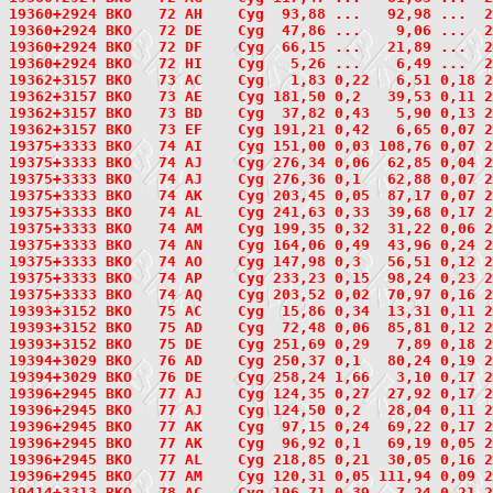
19360+2924 BKO   72 AH    Cyg  93,88 ...   92,98 ...  
19360+2924 BKO   72 DE    Cyg  47,86 ...    9,06 ...  
19360+2924 BKO   72 DF    Cyg  66,15 ...   21,89 ...  
19360+2924 BKO   72 HI    Cyg   5,26 ...    6,49 ...  
19362+3157
 BKO   73
 AC    Cyg   1,83 0,22   6,51 0,18 2
19362+3157 BKO   73 AE    Cyg 181,50 0,2   39,53 0,11 
19362+3157 BKO   73 BD    Cyg  37,82 0,43   5,90 0,13 
19362+3157 BKO   73 EF    Cyg 191,21 0,42   6,65 0,07 
19375+3333
 BKO   74
 AI    Cyg 151,00 0,03 108,76 0,07 2
19375+3333 BKO   74 AJ    Cyg 276,34 0,06  62,85 0,04 
19375+3333 BKO   74 AJ    Cyg 276,36 0,1   62,88 0,07 
19375+3333 BKO   74 AK    Cyg 203,45 0,05  87,17 0,07 
19375+3333 BKO   74 AL    Cyg 241,63 0,33  39,68 0,17 
19375+3333 BKO   74 AM    Cyg 199,35 0,32  31,22 0,06 
19375+3333 BKO   74 AN    Cyg 164,06 0,49  43,96 0,24 
19375+3333 BKO   74 AO    Cyg 147,98 0,3   56,51 0,12 
19375+3333 BKO   74 AP    Cyg 233,23 0,15  98,24 0,23 
19375+3333 BKO   74 AQ    Cyg 203,52 0,02  70,97 0,16 
19393+3152
 BKO   75
 AC    Cyg  15,86 0,34  13,31 0,11 2
19393+3152 BKO   75 AD    Cyg  72,48 0,06  85,81 0,12 
19393+3152 BKO   75 DE    Cyg 251,69 0,29   7,89 0,18 
19394+3029
 BKO   76
 AD    Cyg 250,37 0,1   80,24 0,19 2
19394+3029 BKO   76 DE    Cyg 258,24 1,66   3,10 0,17 
19396+2945
 BKO   77
 AJ    Cyg 124,35 0,27  27,92 0,17 2
19396+2945 BKO   77 AJ    Cyg 124,50 0,2   28,04 0,11 
19396+2945 BKO   77 AK    Cyg  97,15 0,24  69,22 0,17 
19396+2945 BKO   77 AK    Cyg  96,92 0,1   69,19 0,05 
19396+2945 BKO   77 AL    Cyg 218,85 0,21  30,05 0,16 
19396+2945 BKO   77 AM    Cyg 120,31 0,05 111,94 0,09 
19414+3313
 BKO   78
 AC    Cyg 196,71 0,39   7,24 0,21 2