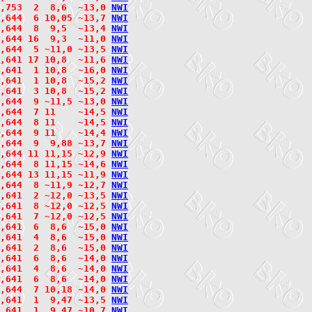
,753  2  8,6  ~13,0 
N
W
I
,644  6 10,05 ~13,7 
N
W
I
,644  8  9,5  ~13,4 
N
W
I
,644 16  9,3  ~11,0 
N
W
I
2,644  5 ~11,0 ~13,5 
N
W
I
,641 17 10,8  ~11,6 
N
W
I
2,641  1 10,8  ~16,0 
N
W
I
2,641  1 10,8  ~15,2 
N
W
I
2,641  3 10,8  ~15,2 
N
W
I
,644  9 ~11,5 ~13,0 
N
W
I
,644  7 11    ~14,5 
N
W
I
2,644  8 11    ~14,5 
N
W
I
2,644  9 11    ~14,4 
N
W
I
,644  9  9,88 ~13,7 
N
W
I
,644 11 11,15 ~12,9 
N
W
I
2,644  8 11,15 ~14,6 
N
W
I
2,644 13 11,15 ~11,9 
N
W
I
2,644  8 ~11,9 ~12,7 
N
W
I
,641  2 ~12,0 ~13,5 
N
W
I
2,641  8 ~12,0 ~12,5 
N
W
I
2,641  7 ~12,0 ~12,5 
N
W
I
,641  6  8,6  ~15,0 
N
W
I
2,641  4  8,6  ~15,0 
N
W
I
2,641  2  8,6  ~15,0 
N
W
I
2,641  6  8,6  ~14,0 
N
W
I
2,641  4  8,6  ~14,0 
N
W
I
2,641  6  8,6  ~14,0 
N
W
I
,644  7 10,18 ~14,0 
N
W
I
,641  1  9,47 ~13,5 
N
W
I
2,641  1  9,47 ~10,7 
N
W
I