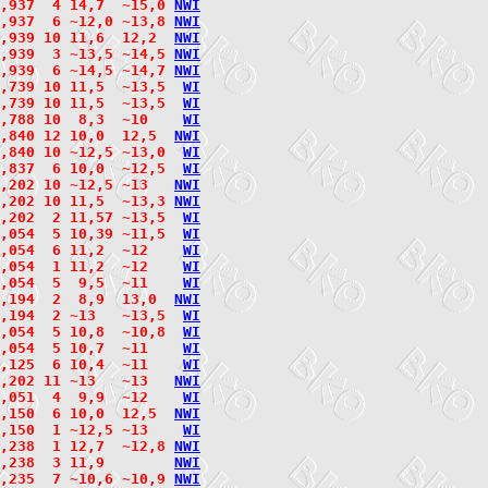
,937  4 14,7  ~15,0 
N
W
I
,937  6 ~12,0 ~13,8 
N
W
I
,939 10 11,6  12,2  
N
W
I
,939  3 ~13,5 ~14,5 
N
W
I
,939  6 ~14,5 ~14,7 
N
W
I
,739 10 11,5  ~13,5  
W
I
,739 10 11,5  ~13,5  
W
I
,788 10  8,3  ~10    
W
I
,840 12 10,0  12,5  
N
W
I
,840 10 ~12,5 ~13,0  
W
I
,837  6 10,0  ~12,5  
W
I
,202 10 ~12,5 ~13   
N
W
I
,202 10 11,5  ~13,3 
N
W
I
,202  2 11,57 ~13,5  
W
I
,054  5 10,39 ~11,5  
W
I
,054  6 11,2  ~12    
W
I
,054  1 11,2  ~12    
W
I
,054  5  9,5  ~11    
W
I
,194  2  8,9  13,0  
N
W
I
,194  2 ~13   ~13,5  
W
I
,054  5 10,8  ~10,8  
W
I
,054  5 10,7  ~11    
W
I
,125  6 10,4  ~11    
W
I
,202 11 ~13   ~13   
N
W
I
,051  4  9,9  ~12    
W
I
,150  6 10,0  12,5  
N
W
I
,150  1 ~12,5 ~13    
W
I
,238  1 12,7  ~12,8 
N
W
I
,238  3 11,9        
N
W
I
,235  7 ~10,6 ~10,9 
N
W
I