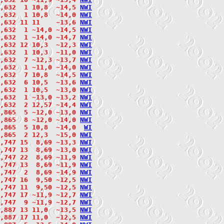
,632  1 10,8  ~14,5 
N
W
I
2,632  1 10,8  ~14,0 
N
W
I
2,632 11 11    ~13,6 
N
W
I
2,632  1 ~14,0 ~14,5 
N
W
I
2,632  1 ~14,0 ~14,7 
N
W
I
,632 12 10,3  ~12,3 
N
W
I
2,632  1 10,3  ~11,0 
N
W
I
2,632  7 ~12,3 ~13,7 
N
W
I
2,632  1 ~11,0 ~14,0 
N
W
I
,632  7 10,8  ~14,5 
N
W
I
,632  6 10,5  ~13,6 
N
W
I
2,632  1 10,5  ~13,0 
N
W
I
2,632  1 ~13,0 ~13,2 
N
W
I
,632  2 12,57 ~14,4 
N
W
I
,865  5 ~12,0 ~13,0 
N
W
I
2,865  8 ~12,0 ~14,0 
N
W
I
,865  5 10,8  ~14,0  
W
I
,865  2 12,3  ~15,0 
N
W
I
,747 15  8,69 ~13,3 
N
W
I
2,747 13  8,69 ~13,0 
N
W
I
2,747 22  8,69 ~11,9 
N
W
I
2,747 13  8,69 ~11,9 
N
W
I
2,747  2  8,69 ~14,9 
N
W
I
2,747 16  9,50 ~12,5 
N
W
I
2,747 11  9,50 ~12,5 
N
W
I
2,747 17 ~11,9 ~12,7 
N
W
I
2,747  9 ~11,9 ~12,7 
N
W
I
,887 13 11,0  ~13,5 
N
W
I
2,887 17 11,0  ~12,5 
N
W
I