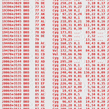
19394+3029 BKO   76 DE    Cyg 258,24 1,66   3,10 0,17 
19396+2945
 BKO   77
 AJ    Cyg 124,35 0,27  27,92 0,17 2
19396+2945 BKO   77 AJ    Cyg 124,50 0,2   28,04 0,11 
19396+2945 BKO   77 AK    Cyg  97,15 0,24  69,22 0,17 
19396+2945 BKO   77 AK    Cyg  96,92 0,1   69,19 0,05 
19396+2945 BKO   77 AL    Cyg 218,85 0,21  30,05 0,16 
19396+2945 BKO   77 AM    Cyg 120,31 0,05 111,94 0,09 
19414+3313
 BKO   78
 AC    Cyg 196,71 0,39   7,24 0,21 2
19414+3313 BKO   78 AD    Cyg 173,81 ...   83,68 ...  
19414+3313 BKO   78 DE    Cyg  55,06 ...    2,32 ...  
19435+3156
 BKO   79
       Cyg 179,23 ...   13,36 ...  2
19448+3320
 BKO   80
 AC    Cyg 160,15 0,1   44,43 0,06 2
19448+3320 BKO   80 CD    Cyg 181,45 0,83   6,60 0,17 
19470+2710
 BKO   81
 AC    Vul 172,76 0,04  84,61 0,09 2
19470+2710 BKO   81 CD    Vul 348,66 0,96   7,80 0,16 
20062+3544
 BKO   82
 AC    Cyg  33,21 0,32   6,85 0,10 2
20062+3544 BKO   82 AD    Cyg 295,20 ...   13,07 ...  
20063+3535
 BKO   83
 AC    Cyg 284,55 0,1   43,36 0,03 2
20063+3535 BKO   83 AE    Cyg 151,30 0,12  51,93 0,04 
20063+3535 BKO   83 AG    Cyg 240,46 0,06 136,65 0,09 
20063+3535 BKO   83 AI    Cyg 256,49 0,01  87,01 0,02 
20063+3535 BKO   83 CD    Cyg 118,00 0,6    6,67 0,18 
20063+3535 BKO   83 EF    Cyg 226,46 1,32   7,75 0,35 
20063+3535 BKO   83 GH    Cyg 229,67 0,89   5,56 0,22 
20064+3543
 BKO   84
 AC    Cyg  19,43 0,29   5,56 0,10 2
20065+3609
 BKO   85
 AC    Cyg 254,89 0,5    9,34 0,14 2
20065+3609 BKO   85 BD    Cyg 270,65 0,16  28,74 0,12 
20067+3607
 BKO   86
 AC    Cyg  96,67 0,68  14,87 0,20 2
20068+3611
 BKO   87
 AC    Cyg 226,28 0,11  41,54 0,07 2
20068+3611 BKO   87 CD    Cyg 299,18 0,14  10,21 0,03 