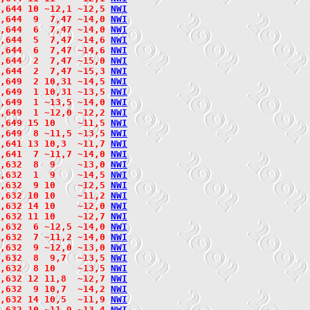
2,644 10 ~12,1 ~12,5 
N
W
I
,644  9  7,47 ~14,0 
N
W
I
2,644  6  7,47 ~14,0 
N
W
I
2,644  5  7,47 ~14,6 
N
W
I
2,644  6  7,47 ~14,6 
N
W
I
2,644  2  7,47 ~15,0 
N
W
I
2,644  2  7,47 ~15,3 
N
W
I
,649  2 10,31 ~14,5 
N
W
I
2,649  1 10,31 ~13,5 
N
W
I
2,649  1 ~13,5 ~14,0 
N
W
I
,649  1 ~12,0 ~12,2 
N
W
I
,649 15 10    ~11,5 
N
W
I
2,649  8 ~11,5 ~13,5 
N
W
I
,641 13 10,3  ~11,7 
N
W
I
2,641  7 ~11,7 ~14,0 
N
W
I
,632  8  9    ~13,0 
N
W
I
2,632  1  9    ~14,5 
N
W
I
,632  9 10    ~12,5 
N
W
I
2,632 10 10    ~11,2 
N
W
I
2,632 14 10    ~12,0 
N
W
I
2,632 11 10    ~12,7 
N
W
I
2,632  6 ~12,5 ~14,0 
N
W
I
2,632  7 ~11,2 ~14,0 
N
W
I
2,632  9 ~12,0 ~13,0 
N
W
I
,632  8  9,7  ~13,5 
N
W
I
,632  8 10    ~13,5 
N
W
I
2,632 12 11,8  ~12,7 
N
W
I
,632  9 10,7  ~14,2 
N
W
I
,632 14 10,5  ~11,9 
N
W
I
2,632 10 ~11,9 ~13,4 
N
W
I