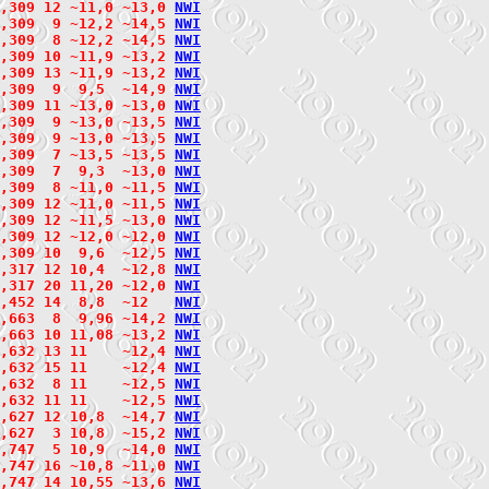
,309 12 ~11,0 ~13,0 
N
W
I
,309  9 ~12,2 ~14,5 
N
W
I
2,309  8 ~12,2 ~14,5 
N
W
I
,309 10 ~11,9 ~13,2 
N
W
I
2,309 13 ~11,9 ~13,2 
N
W
I
,309  9  9,5  ~14,9 
N
W
I
,309 11 ~13,0 ~13,0 
N
W
I
2,309  9 ~13,0 ~13,5 
N
W
I
2,309  9 ~13,0 ~13,5 
N
W
I
2,309  7 ~13,5 ~13,5 
N
W
I
,309  7  9,3  ~13,0 
N
W
I
,309  8 ~11,0 ~11,5 
N
W
I
2,309 12 ~11,0 ~11,5 
N
W
I
,309 12 ~11,5 ~13,0 
N
W
I
,309 12 ~12,0 ~12,0 
N
W
I
,309 10  9,6  ~12,5 
N
W
I
,317 12 10,4  ~12,8 
N
W
I
,317 20 11,20 ~12,0 
N
W
I
,452 14  8,8  ~12   
N
W
I
,663  8  9,96 ~14,2 
N
W
I
,663 10 11,08 ~13,2 
N
W
I
,632 13 11    ~12,4 
N
W
I
2,632 15 11    ~12,4 
N
W
I
2,632  8 11    ~12,5 
N
W
I
2,632 11 11    ~12,5 
N
W
I
,627 12 10,8  ~14,7 
N
W
I
2,627  3 10,8  ~15,2 
N
W
I
,747  5 10,9  ~14,0 
N
W
I
,747 16 ~10,8 ~11,0 
N
W
I
,747 14 10,55 ~13,6 
N
W
I