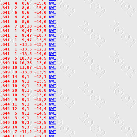
2,641  4  8,6  ~15,0 
N
W
I
2,641  2  8,6  ~15,0 
N
W
I
2,641  6  8,6  ~14,0 
N
W
I
2,641  4  8,6  ~14,0 
N
W
I
2,641  6  8,6  ~14,0 
N
W
I
,644  7 10,18 ~14,0 
N
W
I
,641  1  9,47 ~13,5 
N
W
I
2,641  1  9,47 ~10,7 
N
W
I
2,641  1  9,47 ~13,5 
N
W
I
2,641  1 ~13,5 ~13,7 
N
W
I
2,641  1 ~13,5 ~12,2 
N
W
I
2,641  1 ~13,5 ~14,0 
N
W
I
,649  5 10,78 ~14,5 
N
W
I
2,649 16 10,78 ~13,0 
N
W
I
2,649 10 11,87 ~13,5 
N
W
I
2,649  9 ~13,0 ~13,5 
N
W
I
,644 14  9,1  ~12,1 
N
W
I
2,644 10  9,1  ~13,5 
N
W
I
2,644 10  9,1  ~13,5 
N
W
I
2,644 20  9,1  ~10,8 
N
W
I
2,644 10  9,1  ~13,6 
N
W
I
2,644  9  9,1  ~15,2 
N
W
I
2,644 11  9,1  ~14,7 
N
W
I
2,644 12  9,1  ~14,4 
N
W
I
2,644  5  9,1  ~14,5 
N
W
I
2,644  3  9,1  ~13,9 
N
W
I
,649 10  9,3  ~12,5 
N
W
I
2,649 14  9,3  ~11,2 
N
W
I
2,649  7 ~11,2 ~13,5 
N
W
I
,644 11 11    ~12,1 
N
W
I