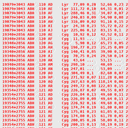
19079+3043
 ABH  110
 AD    Lyr  77,09 0,20  52,66 0,23 2
19079+3043 ABH  110 AE    Lyr 111,72 0,10  64,31 0,01 2
19079+3043 ABH  110 AF    Lyr 288,46 0,31  34,07 0,07 
19079+3043 ABH  110 AG    Lyr 246,03 0,09  54,90 0,08 2
19079+3043 ABH  110 AH    Lyr 316,09 0,02  91,16 0,15 2
19079+3043 ABH  110 AI    Lyr  24,38 0,23  55,72 0,22 2
19079+3043 ABH  110 AJ    Lyr 225,06 0,12  83,15 0,1  2
19340+2856
 ABH  120
 AE    Cyg  10,92 0,12  42,52 0,11 2
19340+2856 ABH  120 AF    Cyg  11,93 ...   33,21 ...  2
19340+2856 ABH  120 AG    Cyg   5,90 0,12  65,73 0,05 2
19340+2856 ABH  120 AH    Cyg 196,77 0,23  25,25 0,09 2
19340+2856 ABH  120 AI    Cyg 140,41 0,85  39,90 0,17 
19340+2856 ABH  120 AJ    Cyg  70,75 0,24  29,50 0,14 
19340+2856 ABH  120 AK    Cyg  43,64 ...   53,15 ...  2
19340+2856 ABH  120 AM    Cyg 298,10 ...   40,69 ...  2
19340+2856 ABH  120 AN    Cyg 247,01 ...   53,09 ...  2
19340+2856 ABH  120 AO    Cyg 304,49 0,1   82,60 0,07 2
19340+2856 ABH  120 AP    Cyg 271,92 0,07 111,28 0,08 2
19340+2856 ABH  120 AQ    Cyg 267,63 0,05 118,14 0,06 2
19340+2856 ABH  120 AR    Cyg 249,72 0,08 122,03 0,15 2
19354+2755
 ABH  121
 AD    Cyg 226,87 0,07  49,55 0,07 2
19354+2755 ABH  121 AD    Cyg 226,84 0,13  49,60 0,11 
19354+2755 ABH  121 AD    Cyg 226,89 0,09  49,64 0,11 
19354+2755 ABH  121 AD    Cyg 226,92 0,16  49,68 0,07 
19354+2755 ABH  121 AE    Cyg 174,74 0,19  61,80 0,08 
19354+2755 ABH  121 AE    Cyg 175,01 0,23  61,85 0,12 
19354+2755 ABH  121 AE    Cyg 174,80 0,15  61,78 0,05 
19354+2755 ABH  121 AF    Cyg 200,05 0,26  58,09 0,11 2
19354+2755 ABH  121 AF    Cyg 200,15 0,13  58,19 0,19 2