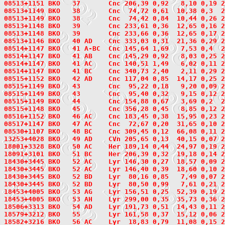
08513+1151
 BKO   37
       Cnc 206,39 0,92   8,10 0,19 2
08513+1149
 BKO   38
       Cnc  74,72 0,61  10,38 0,3  2
08513+1149 BKO   38       Cnc  74,42 0,84  10,44 0,26 
08513+1148
 BKO   39
       Cnc 233,61 0,36  12,65 0,16 2
08513+1148 BKO   39       Cnc 233,66 0,36  12,65 0,17 
08513+1146
 BKO   40
 AD    Cnc 333,03 0,31  21,36 0,29 2
08514+1147
 BKO   41
 A-BC  Cnc 145,64 1,69   7,53 0,4  2
08514+1147 BKO   41 AB    Cnc 145,29 0,92   8,03 0,25 
08514+1147 BKO   41 AC    Cnc 140,51 1,49   6,02 0,11 
08514+1147 BKO   41 BC    Cnc 340,73 2,40   2,11 0,29 
08515+1152
 BKO   42
 AD    Cnc 117,04 0,85  14,17 0,25 2
08515+1149
 BKO   43
       Cnc  95,22 0,18   9,20 0,09 2
08515+1149 BKO   43       Cnc  95,40 0,32   9,15 0,12 
08515+1149
 BKO   44
       Cnc 154,88 0,67   3,69 0,2  2
08515+1148
 BKO   45
       Cnc 356,28 0,45   8,85 0,12 2
08516+1152
 BKO   46
 AC    Cnc 183,45 0,38  15,95 0,23 2
08517+1147
 BKO   47
 AC    Cnc  72,67 0,20  31,65 0,10 2
08530+1107
 BKO   48
 BC    Cnc 309,45 0,12  66,08 0,11 2
13253+4028
 BKO   49
 AD    CVn 205,65 0,13  40,15 0,07 2
18001+3328
 BKO   50
 AC    Her 189,14 0,44  24,97 0,19 2
18091+3101
 BKO   51
 BC    Her 206,39 0,32  19,18 0,14 2
18430+3445
 BKO   52
 AC    Lyr 146,30 0,27  18,57 0,09 2
18430+3445 BKO   52 AC    Lyr 146,40 0,39  18,60 0,10 
18430+3445 BKO   52 BD    Lyr  80,16 0,85   7,49 0,07 
18430+3445 BKO   52 BD    Lyr  80,50 0,99   7,61 0,21 
18453+4005
 BKO   53
 AG    Lyr 156,51 0,25  52,39 0,19 2
18453+4005 BKO   53 AH    Lyr 299,00 0,35  35,73 0,36 
18506+3313
 BKO   54
 AD    Lyr 191,73 0,51  14,43 0,11 2
18579+3212
 BKO   55
       Lyr 161,58 0,37  15,12 0,06 2
18582+3216
 BKO   56
 AC    Lyr  18,83 0,79  11,08 0,15 2