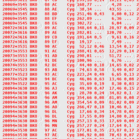
20069+3545
 BKO   88
 AC    Cyg 168,77 ...    4,28 ...  2
20069+3545 BKO   88 AE    Cyg  38,34 ...   43,55 ...  
20069+3545 BKO   88 BD    Cyg 251,46 0,43   8,80 0,12 
20069+3545 BKO   88 EF    Cyg 262,89 ...    6,36 ...  
20069+3545 BKO   88 EG    Cyg 302,72 ...    6,04 ...  
20072+3616
 BKO   89
 AC    Cyg 348,64 0,11  28,97 0,09 2
20072+3616 BKO   89 AE    Cyg 282,01 ...  120,70 ...  
20072+3616 BKO   89 CD    Cyg 191,64 0,5    9,61 0,16 
20072+3616 BKO   89 EF    Cyg  19,17 ...    7,49 ...  
20072+3531
 BKO   90
 AC    Cyg  52,12 0,46  13,54 0,17 2
20073+3553
 BKO   91
 AC    Cyg 288,41 0,65  12,29 0,14 2
20073+3553 BKO   91 AD    Cyg 298,01 ...   51,72 ...  
20073+3553 BKO   91 DE    Cyg 100,96 ...    6,76 ...  
20074+3553
 BKO   92
 BC    Cyg  44,40 0,18  14,65 0,02 2
20077+3523
 BKO   93
 AB    Cyg  74,63 0,58   3,49 0,07 2
20077+3523 BKO   93 AC    Cyg 223,24 0,49   6,65 0,13 
20078+3520
 BKO   94
 BC    Cyg  46,06 0,63  13,46 0,08 2
20079+3522
 BKO   95
 AC    Cyg  35,69 0,19   8,30 0,03 2
20094+3630
 BKO   96
 AJ    Cyg  49,99 0,47  17,46 0,15 2
20094+3630 BKO   96 AK    Cyg  28,70 0,24  34,82 0,1  
20094+3630 BKO   96 AM    Cyg 354,66 0,08  81,05 0,08 
20094+3630 BKO   96 AM    Cyg 354,54 0,09  81,02 0,09 
20094+3630 BKO   96 AO    Cyg 266,47 0,18  10,46 0,1  
20094+3630 BKO   96 DL    Cyg  17,66 0,34  14,78 0,05 
20094+3630 BKO   96 DL    Cyg  17,55 0,89  14,80 0,28 
20094+3630 BKO   96 MN    Cyg 257,13 0,33  17,69 0,09 
20094+3630 BKO   96 MN    Cyg 257,27 0,24  17,64 0,1  
20096+3530
 BKO   97
 AC    Cyg 177,01 0,35  23,87 0,17 2
20096+3530 BKO   97 AE    Cyg 106,92 0,08  70,43 0,07 