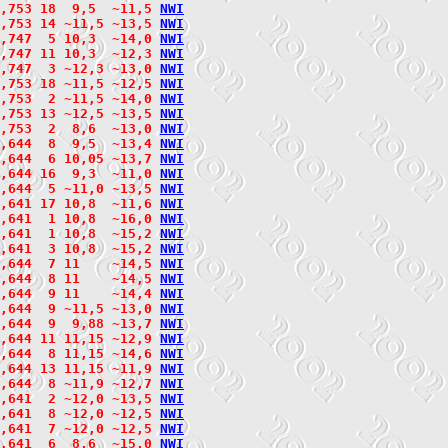
,753 18  9,5  ~11,5 
N
W
I
2,753 14 ~11,5 ~13,5 
N
W
I
,747  5 10,3  ~14,0 
N
W
I
2,747 11 10,3  ~12,3 
N
W
I
2,747  3 ~12,3 ~13,0 
N
W
I
,753 18 ~11,5 ~12,5 
N
W
I
2,753  2 ~11,5 ~14,0 
N
W
I
2,753 13 ~12,5 ~13,5 
N
W
I
,753  2  8,6  ~13,0 
N
W
I
,644  8  9,5  ~13,4 
N
W
I
,644  6 10,05 ~13,7 
N
W
I
,644 16  9,3  ~11,0 
N
W
I
2,644  5 ~11,0 ~13,5 
N
W
I
,641 17 10,8  ~11,6 
N
W
I
2,641  1 10,8  ~16,0 
N
W
I
2,641  1 10,8  ~15,2 
N
W
I
2,641  3 10,8  ~15,2 
N
W
I
,644  7 11    ~14,5 
N
W
I
2,644  8 11    ~14,5 
N
W
I
2,644  9 11    ~14,4 
N
W
I
,644  9 ~11,5 ~13,0 
N
W
I
,644  9  9,88 ~13,7 
N
W
I
,644 11 11,15 ~12,9 
N
W
I
2,644  8 11,15 ~14,6 
N
W
I
2,644 13 11,15 ~11,9 
N
W
I
2,644  8 ~11,9 ~12,7 
N
W
I
,641  2 ~12,0 ~13,5 
N
W
I
2,641  8 ~12,0 ~12,5 
N
W
I
2,641  7 ~12,0 ~12,5 
N
W
I
,641  6  8,6  ~15,0 
N
W
I