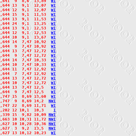
,641  9  8,6  13,89  
W
I
,644 13  9,1  12,07  
W
I
,644 12  9,1  12,07  
W
I
,644 15  9,1  11,53  
W
I
,644 13  9,1  11,53  
W
I
,644 24  9,1  13,25  
W
I
,644 13  9,1  12,53  
W
I
,644 12  9,1  12,53  
W
I
,644 10  9,1  13,67  
W
I
,644 14  7,47 10,92  
W
I
,644  9  7,47 10,92  
W
I
,644 13  7,47 12,72  
W
I
,644  9  7,47 12,72  
W
I
,644 14  7,47 10,33  
W
I
,644 10  7,47 10,33  
W
I
,644 11  7,47 12,92  
W
I
,644  7  7,47 12,92  
W
I
,644 13  7,47 12,72  
W
I
,644 10  7,47 12,72  
W
I
,644 13  7,47 12,5   
W
I
,644  9  7,47 12,5   
W
I
,747 15  8,69 13,60  
W
I
2,747  9  8,69 14,2  
N
W
I
,747 22  8,69 11,71  
W
I
,202 12 10,1  10,3    
I
,339 15  9,82 10,09 
N
W
I
,663 10 10,31 11,72 
N
W
I
,627 10 10,28 10,36 
N
W
I
2,627  3  9,2  13,5  
N
W
I
,627 13 10,12 10,23  
W
I