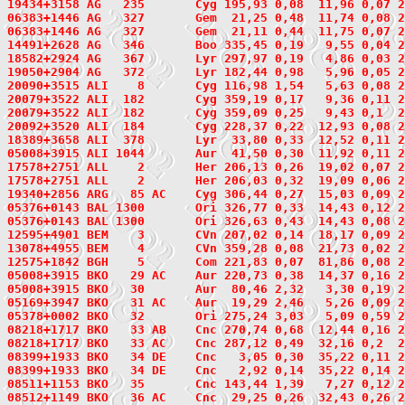
19434+3158
 AG   235
       Cyg 195,93 0,08  11,96 0,07 2
06383+1446
 AG   327
       Gem  21,25 0,48  11,74 0,08 2
06383+1446 AG   327       Gem  21,11 0,44  11,75 0,07 2
14491+2628
 AG   346
       Boo 335,45 0,19   9,55 0,04 2
18582+2924
 AG   367
       Lyr 297,97 0,19   4,86 0,03 2
19050+2904
 AG   372
       Lyr 182,44 0,98   5,96 0,05 2
20090+3515
 ALI    8
       Cyg 116,98 1,54   5,63 0,08 2
20079+3522
 ALI  182
       Cyg 359,19 0,17   9,36 0,11 2
20079+3522 ALI  182       Cyg 359,09 0,25   9,43 0,1  
20092+3520
 ALI  184
       Cyg 228,37 0,22  12,93 0,08 2
18389+3658
 ALI  378
       Lyr  33,80 0,33  12,52 0,11 2
05008+3915
 ALI 1044
       Aur  41,50 0,30  11,92 0,11 2
17578+2751
 ALL    2
       Her 206,13 0,26  19,02 0,07 2
17578+2751 ALL    2       Her 206,03 0,32  19,09 0,06 2
19340+2856
 ARG   85
 AC    Cyg 306,44 0,27  15,03 0,09 2
05376+0143
 BAL 1300
       Ori 326,77 0,33  14,43 0,12 2
05376+0143 BAL 1300       Ori 326,63 0,43  14,43 0,08 2
12595+4901
 BEM    3
       CVn 207,02 0,14  18,17 0,09 2
13078+4955
 BEM    4
       CVn 359,28 0,08  21,73 0,02 2
12575+1842
 BGH    5
       Com 221,83 0,07  81,86 0,08 2
05008+3915
 BKO   29
 AC    Aur 220,73 0,38  14,37 0,16 2
05008+3915
 BKO   30
       Aur  80,46 2,32   3,30 0,19 2
05169+3947
 BKO   31
 AC    Aur  19,29 2,46   5,26 0,09 2
05378+0002
 BKO   32
       Ori 275,24 3,03   5,09 0,59 2
08218+1717
 BKO   33
 AB    Cnc 270,74 0,68  12,44 0,16 2
08218+1717 BKO   33 AC    Cnc 287,12 0,49  32,16 0,2  
08399+1933
 BKO   34
 DE    Cnc   3,05 0,30  35,22 0,11 2
08399+1933 BKO   34 DE    Cnc   2,92 0,14  35,22 0,14 
08511+1153
 BKO   35
       Cnc 143,44 1,39   7,27 0,12 2
08512+1149
 BKO   36
 AC    Cnc  29,25 0,26  32,43 0,26 2