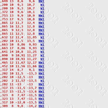
,649 13  8,6   9,6  
N
W
I
,200 10  9,3  10,7   
W
I
,200 10  9,3  10,7   
W
I
,372 10  9,6  10,1   
W
I
,753 13  9,9  10,9  
N
W
I
,753 17  9,5  10,8  
N
W
I
,865 12 11,7  12,4  
N
W
I
,865 16 12,3  12,8  
N
W
I
2,865  9 12,3  12,8  
N
W
I
,865 11 12,5  12,8  
N
W
I
,632 12 11,4  11,85  
W
I
,202 10 11,5  13,5  
N
W
I
,663 10  8,86  9,93  
W
I
,663 17  8,86  9,93  
W
I
,641 14 10,8  11,25  
W
I
,090  9 10,91 11,27  
W
I
,090 10 10,91 11,27  
W
I
,465 12 11,67 12,17 
N
W
I
,452 10 11,56 11,66 
N
W
I
,317 14  8,7   9,1  
N
W
I
,202 10 11,5  ~13,3 
N
W
I
,202 10 ~12,5 ~13   
N
W
I
,202  2 11,57 ~13,5  
W
I
,202 11 ~13   ~13   
N
W
I
,317 15 ~11,5 ~13,7 
N
W
I
2,317 15 ~11,5 ~13,6 
N
W
I
,323  8  7,47 ~11,5 
N
W
I
2,323 13  7,47 ~11,5 
N
W
I
,317 10 ~12,0 ~13,5 
N
W
I
,309  8  9,8  ~14,2 
N
W
I