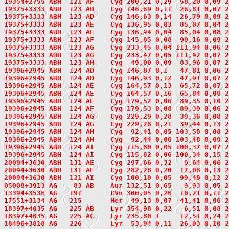
19354+2755 ABH  121 AF    Cyg 200,21 0,29  58,20 0,09 2
19375+3333
 ABH  123
 AD    Cyg 146,69 0,11  26,81 0,07 2
19375+3333 ABH  123 AD    Cyg 146,63 0,14  26,79 0,09 2
19375+3333 ABH  123 AE    Cyg 136,95 0,03  85,07 0,04 2
19375+3333 ABH  123 AE    Cyg 136,94 0,04  85,04 0,08 2
19375+3333 ABH  123 AF    Cyg 145,85 0,08  90,16 0,09 2
19375+3333 ABH  123 AG    Cyg 233,45 0,04 111,94 0,06 2
19375+3333 ABH  123 AG    Cyg 233,47 0,05 111,92 0,07 2
19375+3333 ABH  123 AH    Cyg  49,00 0,09  83,96 0,07 2
19396+2945
 ABH  124
 AD    Cyg 146,87 0,1   47,81 0,06 2
19396+2945 ABH  124 AD    Cyg 146,93 0,12  47,91 0,07 2
19396+2945 ABH  124 AE    Cyg 164,57 0,13  65,72 0,07 2
19396+2945 ABH  124 AE    Cyg 164,57 0,16  65,84 0,08 2
19396+2945 ABH  124 AF    Cyg 179,52 0,06  89,35 0,10 2
19396+2945 ABH  124 AF    Cyg 179,53 0,08  89,39 0,06 2
19396+2945 ABH  124 AG    Cyg 229,29 0,28  39,36 0,08 2
19396+2945 ABH  124 AG    Cyg 229,28 0,21  39,44 0,13 2
19396+2945 ABH  124 AH    Cyg  92,41 0,05 103,50 0,08 2
19396+2945 ABH  124 AH    Cyg  92,44 0,06 103,48 0,09 2
19396+2945 ABH  124 AI    Cyg 115,80 0,05 100,37 0,07 2
19396+2945 ABH  124 AI    Cyg 115,82 0,06 100,34 0,15 2
20094+3630
 ABH  131
 AE    Cyg 297,66 0,32   9,64 0,06 2
20094+3630 ABH  131 AF    Cyg 282,28 0,20  17,08 0,13 
20094+3630 ABH  131 AI    Cyg 100,10 0,05  99,48 0,12 2
05008+3913
 AG    83
 AB    Aur 132,51 0,65   9,93 0,05 2
13394+3536
 AG   191
       CVn 300,05 0,26  10,21 0,11 2
17551+3134
 AG   215
       Her  49,13 0,07  41,41 0,06 2
18397+4035
 AG   225
 AB    Lyr 354,98 0,22   6,51 0,08 2
18397+4035 AG   225 AC    Lyr 235,80 1     12,51 0,24 
18496+3818
 AG   226
       Lyr  53,94 0,11  26,03 0,10 2