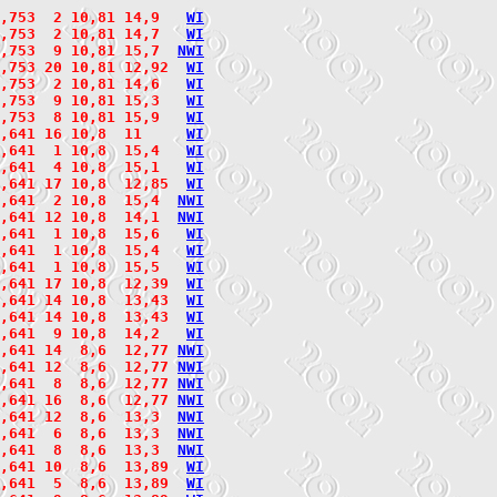
,753  2 10,81 14,9   
W
I
,753  2 10,81 14,7   
W
I
2,753  9 10,81 15,7  
N
W
I
,753 20 10,81 12,92  
W
I
,753  2 10,81 14,6   
W
I
,753  9 10,81 15,3   
W
I
,753  8 10,81 15,9   
W
I
,641 16 10,8  11     
W
I
,641  1 10,8  15,4   
W
I
,641  4 10,8  15,1   
W
I
,641 17 10,8  12,85  
W
I
2,641  2 10,8  15,4  
N
W
I
2,641 12 10,8  14,1  
N
W
I
,641  1 10,8  15,6   
W
I
,641  1 10,8  15,4   
W
I
,641  1 10,8  15,5   
W
I
,641 17 10,8  12,39  
W
I
,641 14 10,8  13,43  
W
I
,641 14 10,8  13,43  
W
I
,641  9 10,8  14,2   
W
I
,641 14  8,6  12,77 
N
W
I
2,641 12  8,6  12,77 
N
W
I
2,641  8  8,6  12,77 
N
W
I
2,641 16  8,6  12,77 
N
W
I
2,641 12  8,6  13,3  
N
W
I
2,641  6  8,6  13,3  
N
W
I
2,641  8  8,6  13,3  
N
W
I
,641 10  8,6  13,89  
W
I
,641  5  8,6  13,89  
W
I