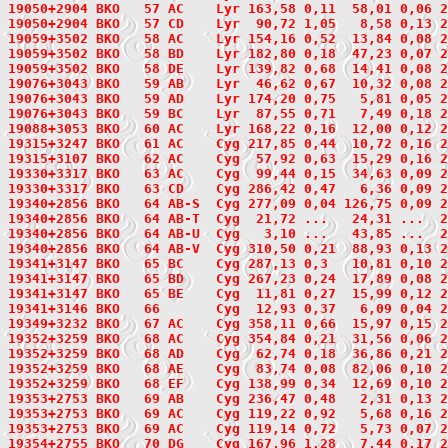
19050+2904
 BKO   57
 AC    Lyr 163,58 0,11  58,01 0,06 2
19050+2904 BKO   57 CD    Lyr  90,72 1,05   8,58 0,13 
19059+3502
 BKO   58
 AC    Lyr 154,16 0,52  13,84 0,08 2
19059+3502 BKO   58 BD    Lyr 182,80 0,18  47,23 0,07 
19059+3502 BKO   58 DE    Lyr 139,82 0,68  14,41 0,08 
19076+3043
 BKO   59
 AB    Lyr  46,62 0,67  10,32 0,08 2
19076+3043 BKO   59 AD    Lyr 174,20 0,75   5,81 0,05 
19076+3043 BKO   59 BC    Lyr  87,55 0,71   7,49 0,18 
19088+3053
 BKO   60
 AC    Lyr 168,22 0,16  12,00 0,12 2
19315+3247
 BKO   61
 AC    Cyg 217,85 0,44  10,72 0,16 2
19315+3107
 BKO   62
 AC    Cyg  57,92 0,63  15,29 0,16 2
19330+3317
 BKO   63
 AC    Cyg  99,44 0,15  34,63 0,09 2
19330+3317 BKO   63 CD    Cyg 286,42 0,47   6,36 0,09 
19340+2856
 BKO   64
 AB-S  Cyg 277,09 0,04 126,75 0,09 2
19340+2856 BKO   64 AB-T  Cyg  21,72 ...   24,31 ...  
19340+2856 BKO   64 AB-U  Cyg   3,10 ...   43,85 ...  
19340+2856 BKO   64 AB-V  Cyg 310,50 0,21  88,93 0,13 
19341+3147
 BKO   65
 BC    Cyg 287,13 0,3   10,81 0,10 2
19341+3147 BKO   65 BD    Cyg 267,23 0,24  17,89 0,08 
19341+3147 BKO   65 BE    Cyg  11,81 0,27  15,99 0,12 
19341+3146
 BKO   66
       Cyg  12,93 0,37   6,09 0,04 2
19349+3232
 BKO   67
 AC    Cyg 358,11 0,66  15,97 0,15 2
19352+3259
 BKO   68
 AC    Cyg 354,84 0,21  31,56 0,06 2
19352+3259 BKO   68 AD    Cyg  62,74 0,18  36,86 0,21 
19352+3259 BKO   68 AE    Cyg  83,74 0,08  82,06 0,10 
19352+3259 BKO   68 EF    Cyg 138,99 0,34  12,69 0,10 
19353+2753
 BKO   69
 AB    Cyg 236,47 0,48   2,31 0,13 2
19353+2753 BKO   69 AC    Cyg 119,22 0,92   5,68 0,16 
19353+2753 BKO   69 AC    Cyg 119,14 0,72   5,73 0,07 
19354+2755
 BKO   70
 DG    Cyg 167,96 1,28   7,44 0,17 2