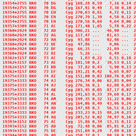
19354+2755 BKO   70 DG    Cyg 168,28 0,59   7,16 0,14 
19354+2755 BKO   70 DG    Cyg 167,91 0,49   7,38 0,10 
19354+2755 BKO   70 EH    Cyg 270,63 0,81   4,72 0,11 
19354+2755 BKO   70 EH    Cyg 270,79 1,39   4,58 0,12 
19354+2755 BKO   70 EH    Cyg 270,56 0,64   4,64 0,06 
19357+3309
 BKO   71
 AC    Cyg 171,40 1,65   5,78 0,22 2
19360+2924
 BKO   72
 AD    Cyg 306,21 ...   46,90 ...  2
19360+2924 BKO   72 AG    Cyg 117,47 ...   81,63 ...  
19360+2924 BKO   72 AH    Cyg  93,88 ...   92,98 ...  
19360+2924 BKO   72 DE    Cyg  47,86 ...    9,06 ...  
19360+2924 BKO   72 DF    Cyg  66,15 ...   21,89 ...  
19360+2924 BKO   72 HI    Cyg   5,26 ...    6,49 ...  
19362+3157
 BKO   73
 AC    Cyg   1,83 0,22   6,51 0,18 2
19362+3157 BKO   73 AE    Cyg 181,50 0,2   39,53 0,11 
19362+3157 BKO   73 BD    Cyg  37,82 0,43   5,90 0,13 
19362+3157 BKO   73 EF    Cyg 191,21 0,42   6,65 0,07 
19375+3333
 BKO   74
 AI    Cyg 151,00 0,03 108,76 0,07 2
19375+3333 BKO   74 AJ    Cyg 276,34 0,06  62,85 0,04 
19375+3333 BKO   74 AJ    Cyg 276,36 0,1   62,88 0,07 
19375+3333 BKO   74 AK    Cyg 203,45 0,05  87,17 0,07 
19375+3333 BKO   74 AL    Cyg 241,63 0,33  39,68 0,17 
19375+3333 BKO   74 AM    Cyg 199,35 0,32  31,22 0,06 
19375+3333 BKO   74 AN    Cyg 164,06 0,49  43,96 0,24 
19375+3333 BKO   74 AO    Cyg 147,98 0,3   56,51 0,12 
19375+3333 BKO   74 AP    Cyg 233,23 0,15  98,24 0,23 
19375+3333 BKO   74 AQ    Cyg 203,52 0,02  70,97 0,16 
19393+3152
 BKO   75
 AC    Cyg  15,86 0,34  13,31 0,11 2
19393+3152 BKO   75 AD    Cyg  72,48 0,06  85,81 0,12 
19393+3152 BKO   75 DE    Cyg 251,69 0,29   7,89 0,18 
19394+3029
 BKO   76
 AD    Cyg 250,37 0,1   80,24 0,19 2