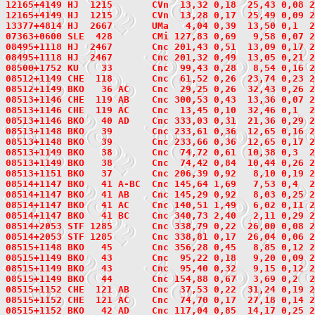
12165+4149
 HJ  1215
       CVn  13,32 0,18  25,43 0,08 2
12165+4149 HJ  1215       CVn  13,28 0,17  25,49 0,09 2
13377+4814
 HJ  2667
       UMa   4,04 0,39  13,50 0,1  2
07363+0600
 SLE  428
       CMi 127,83 0,69   9,58 0,07 2
08495+1118
 HJ  2467
       Cnc 201,43 0,51  13,09 0,17 2
08495+1118 HJ  2467       Cnc 201,32 0,49  13,05 0,21 2
08500+1752
 KU    33
       Cnc  99,43 0,28   8,54 0,16 2
08512+1149
 CHE  118
       Cnc  61,52 0,26  23,74 0,23 2
08512+1149
 BKO   36
 AC    Cnc  29,25 0,26  32,43 0,26 2
08513+1146
 CHE  119
 AB    Cnc 300,53 0,43  13,36 0,07 2
08513+1146 CHE  119 AC    Cnc  13,45 0,10  32,46 0,1  
08513+1146
 BKO   40
 AD    Cnc 333,03 0,31  21,36 0,29 2
08513+1148
 BKO   39
       Cnc 233,61 0,36  12,65 0,16 2
08513+1148 BKO   39       Cnc 233,66 0,36  12,65 0,17 
08513+1149
 BKO   38
       Cnc  74,72 0,61  10,38 0,3  2
08513+1149 BKO   38       Cnc  74,42 0,84  10,44 0,26 
08513+1151
 BKO   37
       Cnc 206,39 0,92   8,10 0,19 2
08514+1147
 BKO   41
 A-BC  Cnc 145,64 1,69   7,53 0,4  2
08514+1147 BKO   41 AB    Cnc 145,29 0,92   8,03 0,25 
08514+1147 BKO   41 AC    Cnc 140,51 1,49   6,02 0,11 
08514+1147 BKO   41 BC    Cnc 340,73 2,40   2,11 0,29 
08514+2053
 STF 1285
       Cnc 338,79 0,22  26,00 0,08 2
08514+2053 STF 1285       Cnc 338,81 0,17  26,04 0,06 2
08515+1148
 BKO   45
       Cnc 356,28 0,45   8,85 0,12 2
08515+1149
 BKO   43
       Cnc  95,22 0,18   9,20 0,09 2
08515+1149 BKO   43       Cnc  95,40 0,32   9,15 0,12 
08515+1149
 BKO   44
       Cnc 154,88 0,67   3,69 0,2  2
08515+1152
 CHE  121
 AB    Cnc  37,53 0,22  31,24 0,19 2
08515+1152 CHE  121 AC    Cnc  74,70 0,17  27,18 0,14 
08515+1152
 BKO   42
 AD    Cnc 117,04 0,85  14,17 0,25 2