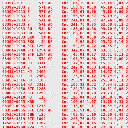
08391+1941
 S    570
 AB    Cnc  84,19 0,11  57,14 0,07 2
08399+1933
 S    571
 AC    Cnc 156,53 0,08  45,19 0,12 2
08399+1933 S    571 AC    Cnc 156,61 0,06  45,18 0,09 2
08399+1933 S    571 AC    Cnc 156,56 0,07  45,19 0,1  2
08399+1933 S    571 AD    Cnc 241,81 0,07  92,74 0,09 2
08399+1933 S    571 AD    Cnc 241,78 0,05  92,68 0,11 2
08399+1933
 BU   584
 DC    Cnc  88,64 0,06  99,70 0,11 2
08399+1933 BU   584 DC    Cnc  88,66 0,04  99,75 0,09 2
08399+1933
 BKO   34
 DE    Cnc   3,05 0,30  35,22 0,11 2
08399+1933 BKO   34 DE    Cnc   2,92 0,14  35,22 0,14 
08404+1940
 STF 1254
 AB    Cnc  54,25 0,22  20,55 0,1  2
08404+1940 STF 1254 AC    Cnc 342,82 0,08  63,31 0,13 2
08404+1940 STF 1254 AD    Cnc  43,91 0,07  82,61 0,11 2
08404+1940
 S    572
 CD    Cnc  90,72 0,08  75,97 0,09 2
08405+1540
 HJ  3311
       Cnc 142,92 0,44  15,81 0,1  2
08405+1933
 S    574
       Cnc 249,98 0,03 134,11 0,08 2
08417+1211
 HJ  2462
       Cnc  25,87 0,15  14,87 0,1  2
08417+1211 HJ  2462       Cnc  25,92 0,12  14,74 0,11 2
08453+1316
 HJ   105
       Cnc 255,93 0,26  25,59 0,11 2
08457+1614
 HJ  3312
       Cnc 186,32 0,32   7,04 0,11 2
08499+1450
 STF 1283
       Cnc 122,72 0,29  16,51 0,08 2
09003+1312
 STF 1299
       Cnc 112,36 0,29  23,23 0,1  2
09043+1418
 HJ   115
       Cnc 120,94 0,33  19,58 0,06 2
08359+0955
 KRU    3
       Cnc 166,08 1,07  13,78 0,31 2
08359+0955
 STF 1246
       Cnc 115,60 1,11  10,54 0,21 2
08359+0955 STF 1246 AB    Cnc 115,51 0,61  10,52 0,07 2
08518+1134
 CHE  128
       Cnc  82,56 1,19  22,09 0,43 2
12560+3819
 STF 1692
       CVn 228,75 0,52  19,24 0,22 2
12585+3817
 STF 1702
       CVn  82,02 0,15  35,93 0,1  2
13044+3909
 KZA   38
       CVn 305,93 0,28  22,80 0,18 2