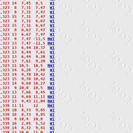
,323 14  7,45  8,5   
W
I
,323  8  7,31  7,47  
W
I
,323  8  7,31  7,47  
W
I
,323 15  7,31  7,47  
W
I
,323  8  7,31  6,67  
W
I
,323 15  7,31  6,67  
W
I
,323  8  6,67  7,47  
W
I
,323 13  6,67  7,47  
W
I
,323  8  7,47 ~11,5 
N
W
I
2,323 13  7,47 ~11,5 
N
W
I
,323 13  6,44 10,37  
W
I
,323 13  6,44  7,61  
W
I
,323 13  6,44  9,20  
W
I
,323 13  7,61  9,20  
W
I
,323 11 10,5  10,5  
N
W
I
,323 14  6,28  7,48  
W
I
,323 14  9,78 10,42  
W
I
,323 15  9,78 10,42  
W
I
,323 14  9,69 10,27  
W
I
,323  9 10,0  10,5  
N
W
I
,323 13  7,66  8,45  
W
I
,323 11  9,69 11,11 
N
W
I
,323 13  9,43 11,04 
N
W
I
,339 11 11    12    
N
W
I
,339 10  8,73  9,85  
W
I
,339 18  8,73  9,85  
W
I
,339  9 10,4  10,8   
W
I
,339 16  2,85  5,52  
W
I
,339 14  8,72  9,41  
W
I
,339 12 10,0  11,0   
W
I