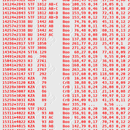
14124+2843
 STF 1812
 AB-C  Boo 108,55 0,34  14,05 0,1  2
14124+2843 STF 1812 AB-C  Boo 108,65 0,46  14,03 0,08 2
14124+2843 STF 1812 AB-D  Boo 153,59 0,09  72,41 0,12 2
14124+2843 STF 1812 AB-D  Boo 153,48 0,12  72,33 0,16 2
14257+2338
 BU  1442
 AB    Boo  74,76 0,05  45,31 0,12 2
14257+2338 BU  1442 AB    Boo  74,80 0,11  45,26 0,12 2
14257+2338 BU  1442 AC    Boo  76,48 0,05  80,31 0,13 
14257+2338 BU  1442 AC    Boo  76,52 0,08  80,25 0,11 
14258+2217
 HJ  2721
       Boo 137,88 0,06 111,97 0,07 2
14286+2817
 STF 1850
       Boo 261,77 0,22  25,47 0,1  2
14323+1718
 STF 3086
       Boo 271,62 0,25   5,92 0,06 2
14343+2424
 STTA 129
       Boo  68,27 0,04  77,61 0,09 2
14491+2628
 AG   346
       Boo 335,45 0,19   9,55 0,04 2
15041+2923
 HJ  2761
       Boo 168,47 0,12  36,91 0,10 2
15041+2923 HJ  2761       Boo 168,48 0,18  36,89 0,10 
15095+3208
 HJ  2767
       Boo 263,26 0,43  11,48 0,04 2
15141+3147
 STT  292
       Boo 157,60 0,05 118,98 0,20 2
15195+2952
 KZA   78
       CrB  16,84 0,18  42,17 0,27 2
15195+3120
 KZA   79
       CrB  30,88 0,19  43,32 0,09 2
15228+3049
 KZA   85
       CrB  11,51 0,24  26,08 0,17 2
15238+3007
 KZA   86
       CrB  19,58 0,11  21,14 0,08 2
15255+3020
 KZA   88
       CrB 115,10 0,12  49,97 0,12 2
15259+3031
 KZA   89
       CrB 244,09 0,13  41,15 0,11 2
16352+3721
 PAR    2
       Her 335,70 ...    6,56 ...  2
15120+3840
 STF 1921
       Boo 282,26 0,20  30,35 0,09 2
15311+4022
 KZA   93
 AB    Boo 356,91 0,10  40,35 0,07 2
15311+4022 KZA   93 AC    Boo  91,06 0,14  50,04 0,13 
15311+4022 KZA   93 AD    Boo  17,00 0,17  70,74 0,12 
15318+4015
 KZA   98
 AB    Boo 142,79 0,81  25,03 0,29 2