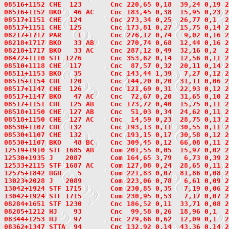
08516+1152
 CHE  123
       Cnc 220,65 0,18  39,24 0,19 2
08516+1152
 BKO   46
 AC    Cnc 183,45 0,38  15,95 0,23 2
08517+1151
 CHE  124
       Cnc 273,34 0,25  26,77 0,1  2
08517+1151
 CHE  125
       Cnc 173,81 0,27  15,75 0,14 2
08217+1717
 PAR    1
       Cnc 276,12 0,74   9,02 0,16 2
08218+1717
 BKO   33
 AB    Cnc 270,74 0,68  12,44 0,16 2
08218+1717 BKO   33 AC    Cnc 287,12 0,49  32,16 0,2  
08472+1110
 STF 1276
       Cnc 353,62 0,14  12,56 0,11 2
08510+1118
 CHE  117
       Cnc  87,57 0,32  20,11 0,14 2
08511+1153
 BKO   35
       Cnc 143,44 1,39   7,27 0,12 2
08515+1154
 CHE  120
       Cnc 144,20 0,20  31,11 0,06 2
08517+1147
 CHE  126
       Cnc 121,69 0,31  22,93 0,12 2
08517+1147
 BKO   47
 AC    Cnc  72,67 0,20  31,65 0,10 2
08517+1151 CHE  125 AB    Cnc 173,72 0,40  15,75 0,11 
08518+1150
 CHE  127
 AB    Cnc  51,03 0,34  24,62 0,11 2
08518+1150 CHE  127 AC    Cnc  14,59 0,23  28,75 0,13 
08530+1107
 CHE  132
       Cnc 193,13 0,11  30,55 0,11 2
08530+1107 CHE  132       Cnc 193,15 0,17  30,58 0,12 2
08530+1107
 BKO   48
 BC    Cnc 309,45 0,12  66,08 0,11 2
12519+1910
 STF 1685
 AB    Com 201,55 0,05  15,97 0,02 2
12530+1935
 J   2087
       Com 164,65 3,79   6,73 0,39 2
12533+2115
 STF 1687
 AC    Com 127,08 0,24  28,65 0,11 2
12575+1842
 BGH    5
       Com 221,83 0,07  81,86 0,08 2
13023+2028
 J   2089
       Com 223,06 0,78   6,61 0,09 2
13042+1924
 STF 1715
       Com 230,85 0,35   7,19 0,06 2
13042+1924 STF 1715       Com 230,95 0,53   7,17 0,07 2
08284+1651
 STF 1230
       Cnc 186,52 0,11  33,71 0,08 2
08285+1212
 HJ    93
       Cnc  99,58 0,26  18,96 0,1  2
08344+1253
 HJ    97
       Cnc 279,66 0,62  12,09 0,1  2
08362+1347
 STTA  94
       Cnc 132,92 0,14  43,36 0,14 2