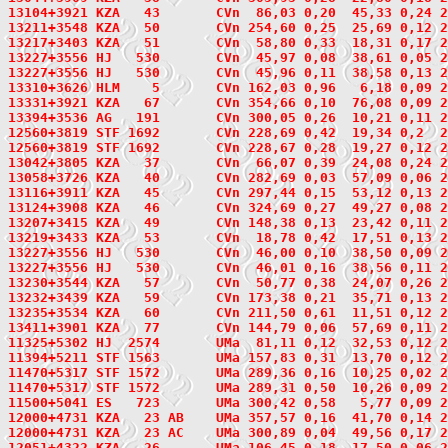
13104+3921
 KZA   43
       CVn  86,03 0,20  45,33 0,24 2
13211+3548
 KZA   50
       CVn 254,60 0,25  25,69 0,12 2
13217+3403
 KZA   51
       CVn  58,80 0,33  18,31 0,17 2
13227+3556
 HJ   530
       CVn  45,97 0,08  38,61 0,05 2
13227+3556 HJ   530       CVn  45,96 0,11  38,58 0,13 
13310+3626
 HLM    5
       CVn 162,03 0,96   6,18 0,09 2
13331+3921
 KZA   67
       CVn 354,66 0,10  76,08 0,09 2
13394+3536
 AG   191
       CVn 300,05 0,26  10,21 0,11 2
12560+3819 STF 1692       CVn 228,69 0,42  19,34 0,2  2
12560+3819 STF 1692       CVn 228,67 0,28  19,27 0,12 2
13042+3805
 KZA   37
       CVn  66,07 0,39  24,08 0,24 2
13058+3726
 KZA   40
       CVn 282,69 0,03  57,09 0,06 2
13116+3911
 KZA   45
       CVn 297,44 0,15  53,12 0,13 2
13124+3908
 KZA   46
       CVn 324,69 0,27  49,27 0,08 2
13207+3415
 KZA   49
       CVn 148,38 0,13  23,42 0,11 2
13219+3433
 KZA   53
       CVn  18,78 0,42  17,51 0,13 2
13227+3556 HJ   530       CVn  46,00 0,10  38,50 0,09 
13227+3556 HJ   530       CVn  46,01 0,16  38,56 0,11 
13230+3544
 KZA   57
       CVn  50,77 0,38  24,07 0,26 2
13232+3439
 KZA   59
       CVn 173,38 0,21  35,71 0,13 2
13235+3534
 KZA   60
       CVn 211,50 0,61  11,51 0,12 2
13411+3901
 KZA   77
       CVn 144,79 0,06  57,69 0,11 2
11325+5302
 HJ  2574
       UMa  81,11 0,12  32,53 0,12 2
11394+5211
 STF 1563
       UMa 157,83 0,31  13,70 0,12 2
11470+5317
 STF 1572
       UMa 289,36 0,16  10,25 0,02 2
11470+5317 STF 1572       UMa 289,31 0,50  10,26 0,09 2
11500+5041
 ES   723
       UMa 300,42 0,58   5,77 0,09 2
12000+4731
 KZA   23
 AB    UMa 357,57 0,16  41,70 0,14 2
12000+4731 KZA   23 AC    UMa 300,89 0,04  49,56 0,17 2
12051+4322
 KZA   26
       UMa 106,45 0,18  17,50 0,06 2