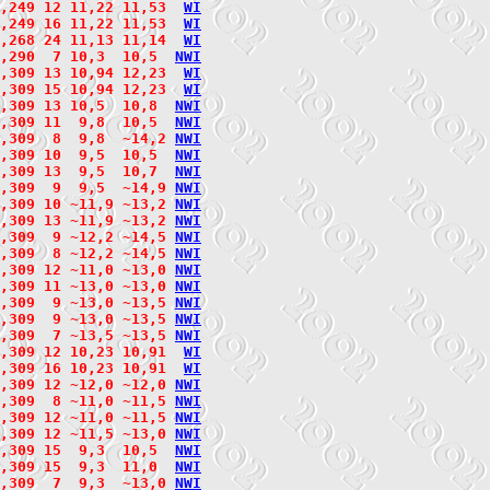
,249 12 11,22 11,53  
W
I
,249 16 11,22 11,53  
W
I
,268 24 11,13 11,14  
W
I
,290  7 10,3  10,5  
N
W
I
,309 13 10,94 12,23  
W
I
,309 15 10,94 12,23  
W
I
,309 13 10,5  10,8  
N
W
I
,309 11  9,8  10,5  
N
W
I
,309  8  9,8  ~14,2 
N
W
I
,309 10  9,5  10,5  
N
W
I
2,309 13  9,5  10,7  
N
W
I
,309  9  9,5  ~14,9 
N
W
I
,309 10 ~11,9 ~13,2 
N
W
I
2,309 13 ~11,9 ~13,2 
N
W
I
,309  9 ~12,2 ~14,5 
N
W
I
2,309  8 ~12,2 ~14,5 
N
W
I
,309 12 ~11,0 ~13,0 
N
W
I
,309 11 ~13,0 ~13,0 
N
W
I
2,309  9 ~13,0 ~13,5 
N
W
I
2,309  9 ~13,0 ~13,5 
N
W
I
2,309  7 ~13,5 ~13,5 
N
W
I
,309 12 10,23 10,91  
W
I
,309 16 10,23 10,91  
W
I
,309 12 ~12,0 ~12,0 
N
W
I
,309  8 ~11,0 ~11,5 
N
W
I
2,309 12 ~11,0 ~11,5 
N
W
I
,309 12 ~11,5 ~13,0 
N
W
I
,309 15  9,3  10,5  
N
W
I
2,309 15  9,3  11,0  
N
W
I
,309  7  9,3  ~13,0 
N
W
I