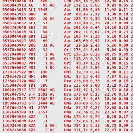
09434+0858 HJ   820       Leo 253,16 0,56  12,98 0,15 2
05008+3913
 AG    83
 AB    Aur 132,51 0,65   9,93 0,05 2
05008+3915
 ALI 1044
       Aur  41,50 0,30  11,92 0,11 2
05008+3915
 BKO   30
       Aur  80,46 2,32   3,30 0,19 2
05008+3915
 BKO   29
 AC    Aur 220,73 0,38  14,37 0,16 2
05031+3652
 SEI   57
       Aur 339,49 0,20  24,17 0,09 2
05037+3648
 SEI   58
       Aur 201,80 0,44  14,18 0,12 2
05037+3648 SEI   58       Aur 202,21 0,67  14,24 0,23 
05100+4009
 BRT  112
       Aur 186,74 1,18   5,10 0,14 2
05169+3947
 SMA   49
       Aur 266,69 0,42  12,44 0,08 2
05169+3947
 BKO   31
 AC    Aur  19,29 2,46   5,26 0,09 2
05378+0002
 BKO   32
       Ori 275,24 3,03   5,09 0,59 2
05379+0007
 PRT    1
 AB    Ori 136,26 0,16  28,75 0,08 2
05379+0007 PRT    1 AB    Ori 136,23 0,19  28,85 0,20 
05379+0007 PRT    1 BC    Ori  43,14 1,22   6,88 0,15 
05379+0007 PRT    1 BC    Ori  42,85 2,54   6,95 0,27 
17201+7522
 WFC  190
       UMi  39,30 0,47   7,90 0,11 2
17201+7522 WFC  190       UMi  39,33 0,46   7,87 0,11 2
17386+7120
 WOR    7
       Dra 228,00 0,73   8,49 0,18 2
17580+7600
 TDT  598
       Dra 212,06 2,08   2,12 0,22 2
18028+7547
 STF 2302
 AB    Dra 247,47 1,19   5,51 0,18 2
18028+7547 STF 2302 AC    Dra 278,60 0,25  22,78 0,13 
18028+7547 STF 2302 BC    Dra 287,44 0,63  18,30 0,08 
10584+3702
 STF 1494
 AB    UMa 330,80 0,58  10,64 0,09 2
11076+4329
 HJ  2557
       UMa  27,37 0,27  22,68 0,18 2
11076+4329 HJ  2557       UMa  27,34 0,19  22,67 0,07 2
11079+3604
 KZA    1
       UMa 176,65 0,78   8,19 0,17 2
11079+3604 KZA    1       UMa 177,05 1,46   8,08 0,18 
11082+3658
 KZA    2
 AB    UMa 334,23 0,11  56,73 0,09 2
11082+3658 KZA    2 AC    UMa 311,14 0,08  72,47 0,10 2