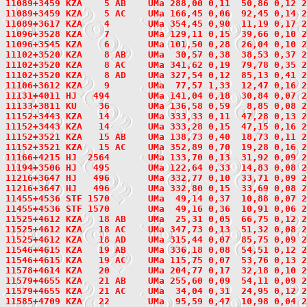
11089+3459
 KZA    5
 AB    UMa 288,00 0,11  50,86 0,12 2
11089+3459 KZA    5 AC    UMa 166,45 0,06  92,45 0,14 2
11089+3617
 KZA    4
       UMa 354,45 0,90  11,19 0,17 2
11096+3528
 KZA    7
       UMa 129,11 0,15  39,66 0,10 2
11096+3545
 KZA    6
       UMa 101,50 0,28  26,04 0,10 2
11102+3520
 KZA    8
 AB    UMa  30,57 0,38  38,53 0,37 2
11102+3520 KZA    8 AC    UMa 341,62 0,19  79,78 0,35 2
11102+3520 KZA    8 AD    UMa 327,54 0,12  85,13 0,41 2
11106+3612
 KZA    9
       UMa  77,57 1,33  12,47 0,16 2
11131+4011
 HJ   494
       UMa 141,04 0,18  30,84 0,07 2
11133+3811
 KU    36
       UMa 136,58 0,59   8,85 0,08 2
11152+3443
 KZA   14
       UMa 333,33 0,11  47,28 0,13 2
11152+3443 KZA   14       UMa 333,28 0,15  47,15 0,16 2
11152+3521
 KZA   15
 AB    UMa 138,73 0,40  18,73 0,11 2
11152+3521 KZA   15 AC    UMa 352,89 0,70  19,28 0,16 
11166+4215
 HJ  2564
       UMa 133,70 0,13  31,92 0,09 2
11194+3506
 HJ   495
       UMa 122,64 0,33  14,83 0,08 2
11216+3647
 HJ   496
       UMa 332,77 0,10  33,71 0,09 2
11216+3647 HJ   496       UMa 332,80 0,15  33,69 0,08 2
11455+4536
 STF 1570
       UMa  49,14 0,37  10,88 0,07 2
11455+4536 STF 1570       UMa  49,16 0,36  10,91 0,06 2
11525+4612
 KZA   18
 AB    UMa  25,31 0,05  66,75 0,12 2
11525+4612 KZA   18 AC    UMa 347,73 0,13  51,32 0,08 2
11525+4612 KZA   18 AD    UMa 315,44 0,07  85,75 0,09 2
11546+4615
 KZA   19
 AB    UMa 336,18 0,08  54,51 0,12 2
11546+4615 KZA   19 AC    UMa 115,75 0,07  53,76 0,13 2
11578+4614
 KZA   20
       UMa 204,77 0,17  32,18 0,10 2
11579+4655
 KZA   21
 AB    UMa 255,60 0,09  54,11 0,09 2
11579+4655 KZA   21 AC    UMa  34,04 0,31  24,95 0,12 2
11585+4709
 KZA   22
       UMa  95,59 0,47  10,98 0,04 2