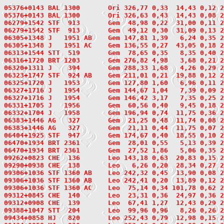
05376+0143
 BAL 1300
       Ori 326,77 0,33  14,43 0,12 2
05376+0143 BAL 1300       Ori 326,63 0,43  14,43 0,08 2
06279+1542
 STF  913
       Gem  48,98 0,22  31,00 0,11 2
06279+1542 STF  913       Gem  49,12 0,30  31,09 0,13 2
06305+1348
 J   1951
 AB    Gem 147,81 1,39   6,24 0,35 2
06305+1348 J   1951 AC    Gem 136,55 0,27  43,05 0,18 
06313+1544
 STT  519
       Gem  78,65 0,35   8,35 0,40 2
06316+1720
 BRT 1203
       Gem 276,82 4,98   3,68 0,21 2
06320+1311
 J    394
       Gem 288,33 1,68   4,26 0,29 2
06323+1747
 STF  924
 AB    Gem 211,01 0,21  19,88 0,12 2
06325+1720
 J   1953
       Gem 127,80 1,60   6,96 0,11 2
06327+1716
 J   1954
       Gem 144,67 1,04   7,39 0,09 2
06327+1716 J   1954       Gem 146,42 3,17   7,35 0,25 2
06331+1705
 J   1956
       Gem  60,56 0,40   9,45 0,18 2
06332+1704
 J   1958
       Gem 196,94 0,74  11,75 0,36 2
06383+1446
 AG   327
       Gem  21,25 0,48  11,74 0,08 2
06383+1446 AG   327       Gem  21,11 0,44  11,75 0,07 2
06404+1925
 STF  947
       Gem 174,67 0,40  18,55 0,10 2
06470+1934
 BRT 2361
       Gem  28,01 0,55   5,13 0,39 2
06470+1934 BRT 2361       Gem  27,52 1,86   5,06 0,35 
09262+0823
 CHE  136
       Leo 143,18 0,63  20,83 0,15 2
09290+0938
 CHE  138
       Leo   6,26 0,20  28,34 0,27 2
09306+1036
 STF 1360
 AB    Leo 242,32 0,45  13,90 0,08 2
09306+1036 STF 1360 AB    Leo 242,41 0,20  13,89 0,12 2
09306+1036 STF 1360 AC    Leo  75,14 0,34 101,78 0,62 
09312+0845
 CHE  140
       Leo  23,31 0,36  24,97 0,36 2
09312+0908
 CHE  139
       Leo  67,41 1,27  12,43 0,29 2
09388+1047
 STT  204
       Leo  99,96 0,96   8,26 0,26 2
09434+0858
 HJ   820
       Leo 252,43 0,79  12,98 0,15 2