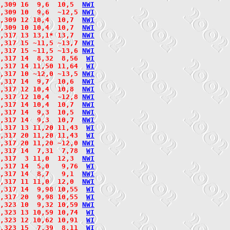
,309 16  9,6  10,5  
N
W
I
,309 10  9,6  ~12,5 
N
W
I
,309 12 10,4  10,7  
N
W
I
,309 10 10,4  10,7  
N
W
I
,317 13 13,1* 13,7  
N
W
I
,317 15 ~11,5 ~13,7 
N
W
I
2,317 15 ~11,5 ~13,6 
N
W
I
,317 14  8,32  8,56  
W
I
,317 14 11,50 11,64  
W
I
,317 10 ~12,0 ~13,5 
N
W
I
,317 14  9,7  10,6  
N
W
I
,317 12 10,4  10,8  
N
W
I
,317 12 10,4  ~12,8 
N
W
I
2,317 14 10,4  10,7  
N
W
I
,317 14  9,3  10,5  
N
W
I
2,317 14  9,3  10,7  
N
W
I
,317 13 11,20 11,43  
W
I
,317 20 11,20 11,43  
W
I
,317 20 11,20 ~12,0 
N
W
I
,317 14  7,31  7,78  
W
I
,317  3 11,0  12,3  
N
W
I
,317 14  5,0   9,76  
W
I
,317 14  8,7   9,1  
N
W
I
,317 11 11,0  12,0  
N
W
I
,317 14  9,98 10,55  
W
I
,317 20  9,98 10,55  
W
I
,323 10  9,32 10,59 
N
W
I
,323 13 10,59 10,74  
W
I
,323 12 10,62 10,91  
W
I
,323 15  7,39  8,11  
W
I